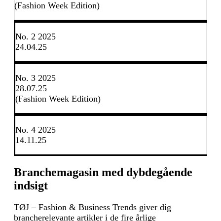
(Fashion Week Edition)
No. 2 2025
24.04.25
No. 3 2025
28.07.25
(Fashion Week Edition)
No. 4 2025
14.11.25
Branchemagasin med dybdegående
indsigt
TØJ – Fashion & Business Trends giver dig
brancherelevante artikler i de fire årlige