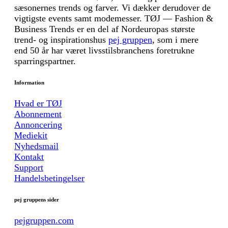
sæsonernes trends og farver. Vi dækker derudover de
vigtigste events samt modemesser. TØJ — Fashion &
Business Trends er en del af Nordeuropas største
trend- og inspirationshus
pej gruppen
, som i mere
end 50 år har været livsstilsbranchens foretrukne
sparringspartner.
Information
Hvad er TØJ
Abonnement
Annoncering
Mediekit
Nyhedsmail
Kontakt
Support
Handelsbetingelser
pej gruppens sider
pejgruppen.com