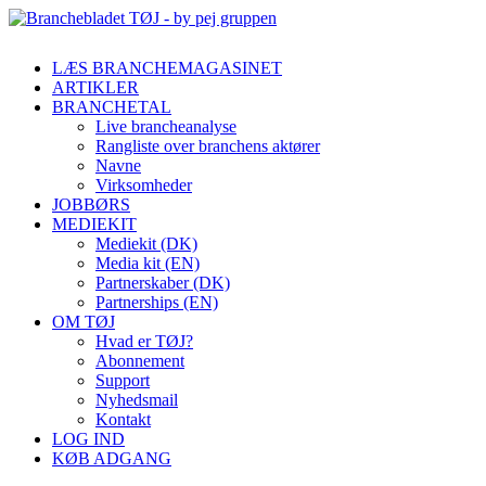
LÆS BRANCHEMAGASINET
ARTIKLER
BRANCHETAL
Live brancheanalyse
Rangliste over branchens aktører
Navne
Virksomheder
JOBBØRS
MEDIEKIT
Mediekit (DK)
Media kit (EN)
Partnerskaber (DK)
Partnerships (EN)
OM TØJ
Hvad er TØJ?
Abonnement
Support
Nyhedsmail
Kontakt
LOG IND
KØB ADGANG