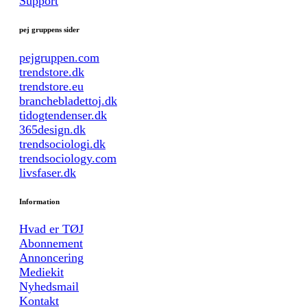
Support
pej gruppens sider
pejgruppen.com
trendstore.dk
trendstore.eu
branchebladettoj.dk
tidogtendenser.dk
365design.dk
trendsociologi.dk
trendsociology.com
livsfaser.dk
Information
Hvad er TØJ
Abonnement
Annoncering
Mediekit
Nyhedsmail
Kontakt