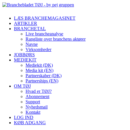
LÆS BRANCHEMAGASINET
ARTIKLER
BRANCHETAL
Live brancheanalyse
Rangliste over branchens aktører
Navne
Virksomheder
JOBBØRS
MEDIEKIT
Mediekit (DK)
Media kit (EN)
Partnerskaber (DK)
Partnerships (EN)
OM TØJ
Hvad er TØJ?
Abonnement
Support
Nyhedsmail
Kontakt
LOG IND
KØB ADGANG