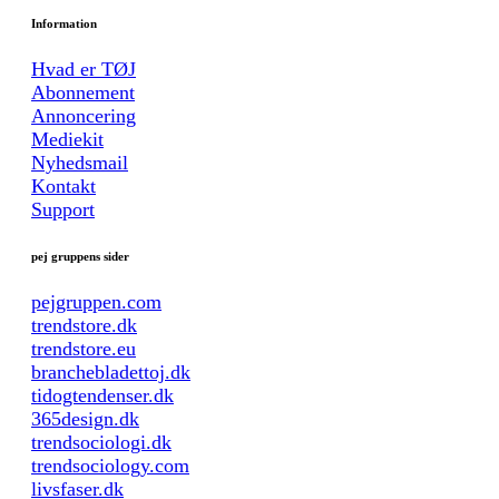
Information
Hvad er TØJ
Abonnement
Annoncering
Mediekit
Nyhedsmail
Kontakt
Support
pej gruppens sider
pejgruppen.com
trendstore.dk
trendstore.eu
branchebladettoj.dk
tidogtendenser.dk
365design.dk
trendsociologi.dk
trendsociology.com
livsfaser.dk