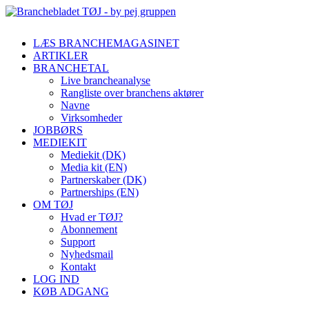
LÆS BRANCHEMAGASINET
ARTIKLER
BRANCHETAL
Live brancheanalyse
Rangliste over branchens aktører
Navne
Virksomheder
JOBBØRS
MEDIEKIT
Mediekit (DK)
Media kit (EN)
Partnerskaber (DK)
Partnerships (EN)
OM TØJ
Hvad er TØJ?
Abonnement
Support
Nyhedsmail
Kontakt
LOG IND
KØB ADGANG