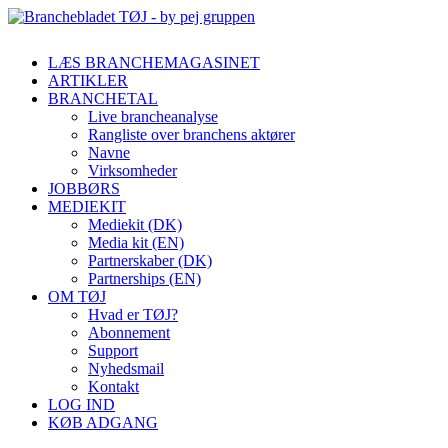
LÆS BRANCHEMAGASINET
ARTIKLER
BRANCHETAL
Live brancheanalyse
Rangliste over branchens aktører
Navne
Virksomheder
JOBBØRS
MEDIEKIT
Mediekit (DK)
Media kit (EN)
Partnerskaber (DK)
Partnerships (EN)
OM TØJ
Hvad er TØJ?
Abonnement
Support
Nyhedsmail
Kontakt
LOG IND
KØB ADGANG