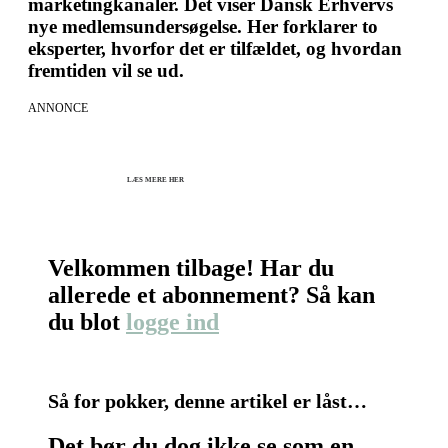
marketingkanaler. Det viser Dansk Erhvervs
nye medlemsundersøgelse. Her forklarer to
eksperter, hvorfor det er tilfældet, og hvordan
fremtiden vil se ud.
ANNONCE
KICK OFF 2027 - Kom godt fra start
Herning og online 07.12.26 + 08.12.26 + 12.01.27
København 10.12.26
LÆS MERE HER
Velkommen tilbage! Har du
allerede et abonnement? Så kan
du blot
logge ind
Så for pokker, denne artikel er låst…
Det bør du dog ikke se som en