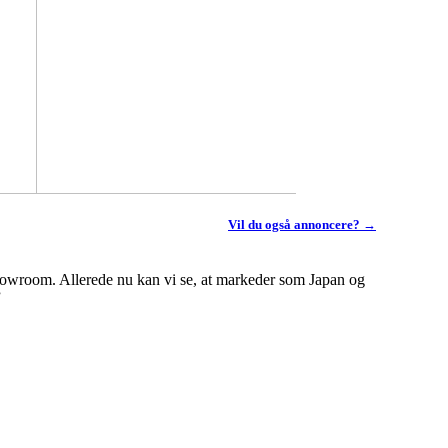
Vil du også annoncere? →
t showroom. Allerede nu kan vi se, at markeder som Japan og
”