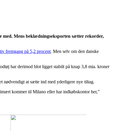
ølge med. Mens beklædningseksporten sætter rekorder,
tiv fremgang på 5,2 procent
. Men selv om den danske
tøj har derimod blot ligget stabilt på knap 3,8 mia. kroner
et nødvendigt at sætte ind med yderligere nye tiltag.
rimært kommer til Milano eller har indkøbskontor her,”