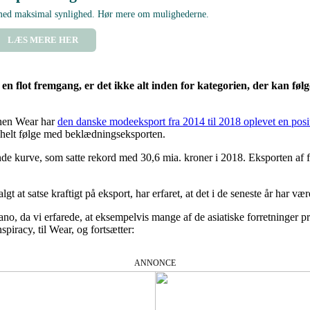
 med maksimal synlighed. Hør mere om mulighederne.
LÆS MERE HER
en flot fremgang, er det ikke alt inden for kategorien, der kan f
onen Wear har
den danske modeeksport fra 2014 til 2018 oplevet en posi
 helt følge med beklædningseksporten.
 kurve, som satte rekord med 30,6 mia. kroner i 2018. Eksporten af fod
at satse kraftigt på eksport, har erfaret, at det i de seneste år har vær
no, da vi erfarede, at eksempelvis mange af de asiatiske forretninger p
piracy, til Wear, og fortsætter:
ANNONCE