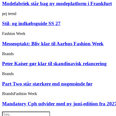
Modefabriek står bag ny modeplatform i Frankfurt
pej trend
Stil- og indkøbsguide SS 27
Fashion Week
Messeoptakt: Bliv klar til Aarhus Fashion Week
Brands
Peter Kaiser gør klar til skandinavisk relancering
Brands
Part Two står stærkere end nogensinde før
Brands
Fashion Week
Mandatory Cph udvider med ny juni-edition fra 202