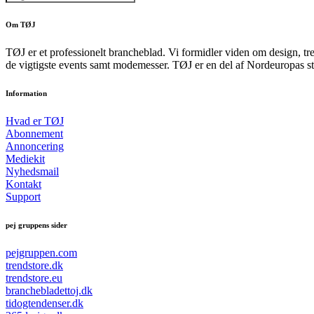
Om TØJ
TØJ er et professionelt brancheblad. Vi formidler viden om design, tr
de vigtigste events samt modemesser. TØJ er en del af Nordeuropas st
Information
Hvad er TØJ
Abonnement
Annoncering
Mediekit
Nyhedsmail
Kontakt
Support
pej gruppens sider
pejgruppen.com
trendstore.dk
trendstore.eu
branchebladettoj.dk
tidogtendenser.dk