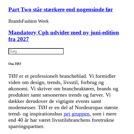
Part Two står stærkere end nogensinde før
Brands
Fashion Week
Mandatory Cph udvider med ny juni-edition
fra 2027
Om TØJ
TØJ er et professionelt brancheblad. Vi formidler
viden om design, trends, livsstil, forbrug og
økonomi. Vi skriver om brancheaktører, brands og
produkter samt sæsonernes trends og farver. Vi
dækker derudover de vigtigste events samt
modemesser. TØJ er en del af Nordeuropas største
trend- og inspirationshus
pej gruppen
, som i mere
end 40 år har været livsstilsbranchens foretrukne
sparringspartner.