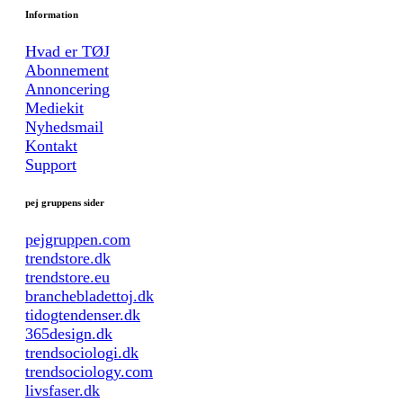
Information
Hvad er TØJ
Abonnement
Annoncering
Mediekit
Nyhedsmail
Kontakt
Support
pej gruppens sider
pejgruppen.com
trendstore.dk
trendstore.eu
branchebladettoj.dk
tidogtendenser.dk
365design.dk
trendsociologi.dk
trendsociology.com
livsfaser.dk