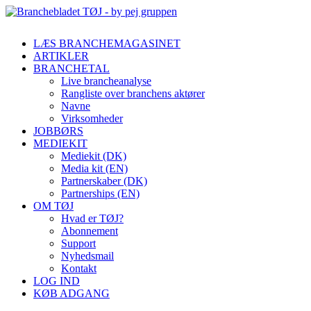
LÆS BRANCHEMAGASINET
ARTIKLER
BRANCHETAL
Live brancheanalyse
Rangliste over branchens aktører
Navne
Virksomheder
JOBBØRS
MEDIEKIT
Mediekit (DK)
Media kit (EN)
Partnerskaber (DK)
Partnerships (EN)
OM TØJ
Hvad er TØJ?
Abonnement
Support
Nyhedsmail
Kontakt
LOG IND
KØB ADGANG