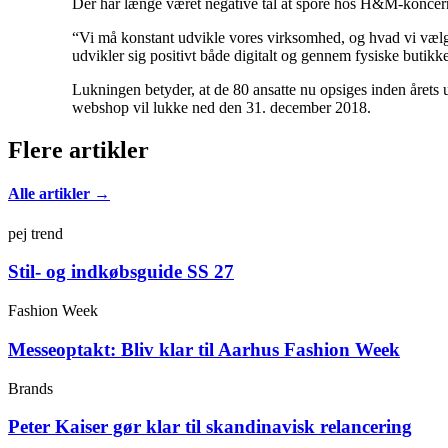
Der har længe været negative tal at spore hos H&M-konc
“Vi må konstant udvikle vores virksomhed, og hvad vi vælger
udvikler sig positivt både digitalt og gennem fysiske but
Lukningen betyder, at de 80 ansatte nu opsiges inden året
webshop vil lukke ned den 31. december 2018.
Flere artikler
Alle artikler →
pej trend
Stil- og indkøbsguide SS 27
Fashion Week
Messeoptakt: Bliv klar til Aarhus Fashion Week
Brands
Peter Kaiser gør klar til skandinavisk relancering