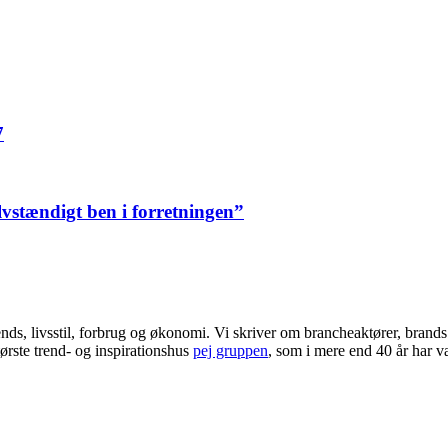
7
elvstændigt ben i forretningen”
ends, livsstil, forbrug og økonomi. Vi skriver om brancheaktører, bran
ørste trend- og inspirationshus
pej gruppen
, som i mere end 40 år har væ