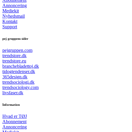
Abonnement
Annoncering
Mediekit
Nyhedsmail
Kontakt
Support
pej gruppens sider
pejgruppen.com
trendstore.dk
trendstore.eu
branchebladettoj.dk
tidogtendenser.dk
365design.dk
trendsociologi.dk
trendsociology.com
livsfaser.dk
Information
Hvad er TØJ
Abonnement
Annoncering