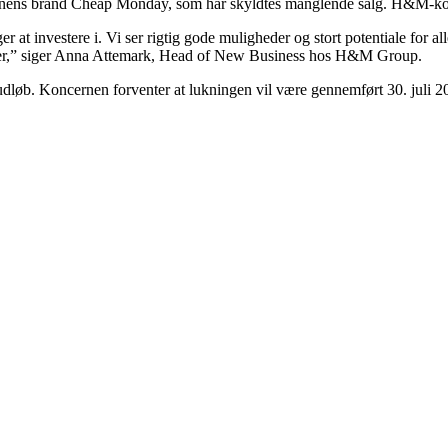
ernens brand Cheap Monday, som har skyldtes manglende salg. H&M-ko
 at investere i. Vi ser rigtig gode muligheder og stort potentiale for 
ikker,” siger Anna Attemark, Head of New Business hos H&M Group.
s udløb. Koncernen forventer at lukningen vil være gennemført 30. jul