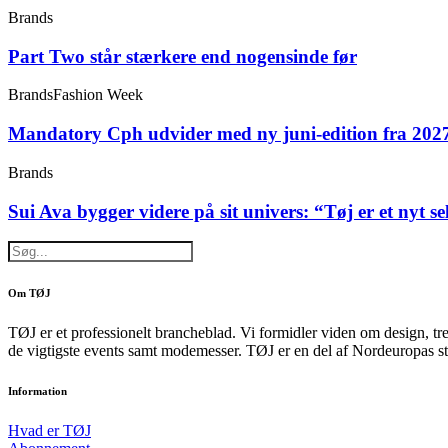
Brands
Part Two står stærkere end nogensinde før
Brands
Fashion Week
Mandatory Cph udvider med ny juni-edition fra 202
Brands
Sui Ava bygger videre på sit univers: “Tøj er et nyt s
Om TØJ
TØJ er et professionelt brancheblad. Vi formidler viden om design, tr
de vigtigste events samt modemesser. TØJ er en del af Nordeuropas st
Information
Hvad er TØJ