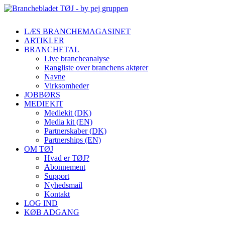
LÆS BRANCHEMAGASINET
ARTIKLER
BRANCHETAL
Live brancheanalyse
Rangliste over branchens aktører
Navne
Virksomheder
JOBBØRS
MEDIEKIT
Mediekit (DK)
Media kit (EN)
Partnerskaber (DK)
Partnerships (EN)
OM TØJ
Hvad er TØJ?
Abonnement
Support
Nyhedsmail
Kontakt
LOG IND
KØB ADGANG