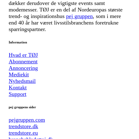
dækker derudover de vigtigste events samt
modemesser. TØJ er en del af Nordeuropas største
trend- og inspirationshus
pej gruppen
, som i mere
end 40 år har været livsstilsbranchens foretrukne
sparringspartner.
Information
Hvad er TØJ
Abonnement
Annoncering
Mediekit
Nyhedsmail
Kontakt
Support
pej gruppens sider
pejgruppen.com
trendstore.dk
trendstore.eu