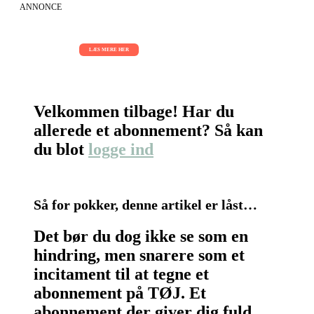
ANNONCE
AI Sessions for hele organisationen
01.09.2026 - 02.09.2026 - 03.09.2026
LÆS MERE HER
Velkommen tilbage! Har du
allerede et abonnement? Så kan
du blot
logge ind
Så for pokker, denne artikel er låst…
Det bør du dog ikke se som en
hindring, men snarere som et
incitament til at tegne et
abonnement på TØJ. Et
abonnement der giver dig fuld