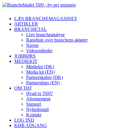
LÆS BRANCHEMAGASINET
ARTIKLER
BRANCHETAL
Live brancheanalyse
Rangliste over branchens aktører
Navne
Virksomheder
JOBBØRS
MEDIEKIT
Mediekit (DK)
Media kit (EN)
Partnerskaber (DK)
Partnerships (EN)
OM TØJ
Hvad er TØJ?
Abonnement
Support
Nyhedsmail
Kontakt
LOG IND
KØB ADGANG