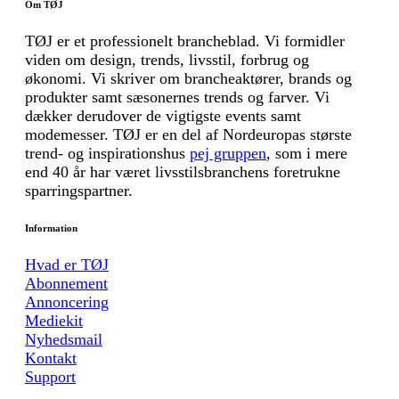
Om TØJ
TØJ er et professionelt brancheblad. Vi formidler
viden om design, trends, livsstil, forbrug og
økonomi. Vi skriver om brancheaktører, brands og
produkter samt sæsonernes trends og farver. Vi
dækker derudover de vigtigste events samt
modemesser. TØJ er en del af Nordeuropas største
trend- og inspirationshus
pej gruppen
, som i mere
end 40 år har været livsstilsbranchens foretrukne
sparringspartner.
Information
Hvad er TØJ
Abonnement
Annoncering
Mediekit
Nyhedsmail
Kontakt
Support