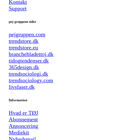
Kontakt
Support
pej gruppens sider
pejgruppen.com
trendstore.dk
trendstore.eu
branchebladettoj.dk
tidogtendenser.dk
365design.dk
trendsociologi.dk
trendsociology.com
livsfaser.dk
Information
Hvad er TØJ
Abonnement
Annoncering
Mediekit
Nyhedsmail