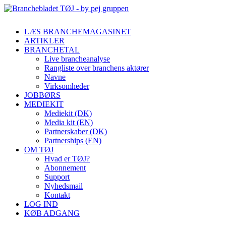
LÆS BRANCHEMAGASINET
ARTIKLER
BRANCHETAL
Live brancheanalyse
Rangliste over branchens aktører
Navne
Virksomheder
JOBBØRS
MEDIEKIT
Mediekit (DK)
Media kit (EN)
Partnerskaber (DK)
Partnerships (EN)
OM TØJ
Hvad er TØJ?
Abonnement
Support
Nyhedsmail
Kontakt
LOG IND
KØB ADGANG