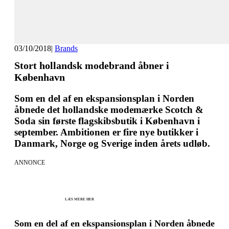
03/10/2018
|
Brands
Stort hollandsk modebrand åbner i
København
Som en del af en ekspansionsplan i Norden
åbnede det hollandske modemærke Scotch &
Soda sin første flagskibsbutik i København i
september. Ambitionen er fire nye butikker i
Danmark, Norge og Sverige inden årets udløb.
ANNONCE
KICK OFF 2027 - Kom godt fra start
Herning og online 07.12.26 + 08.12.26 + 12.01.27
København 10.12.26
LÆS MERE HER
Som en del af en ekspansionsplan i Norden åbnede