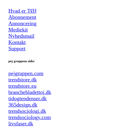
Hvad er TØJ
Abonnement
Annoncering
Mediekit
Nyhedsmail
Kontakt
Support
pej gruppens sider
pejgruppen.com
trendstore.dk
trendstore.eu
branchebladettoj.dk
tidogtendenser.dk
365design.dk
trendsociologi.dk
trendsociology.com
livsfaser.dk