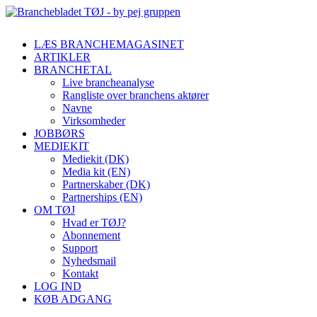
LÆS BRANCHEMAGASINET
ARTIKLER
BRANCHETAL
Live brancheanalyse
Rangliste over branchens aktører
Navne
Virksomheder
JOBBØRS
MEDIEKIT
Mediekit (DK)
Media kit (EN)
Partnerskaber (DK)
Partnerships (EN)
OM TØJ
Hvad er TØJ?
Abonnement
Support
Nyhedsmail
Kontakt
LOG IND
KØB ADGANG