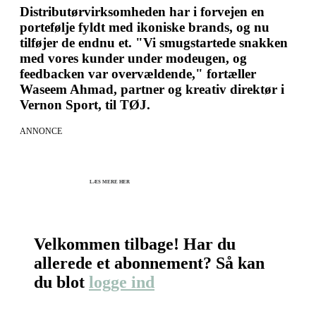
Distributørvirksomheden har i forvejen en
portefølje fyldt med ikoniske brands, og nu
tilføjer de endnu et. "Vi smugstartede snakken
med vores kunder under modeugen, og
feedbacken var overvældende," fortæller
Waseem Ahmad, partner og kreativ direktør i
Vernon Sport, til TØJ.
ANNONCE
KICK OFF 2027 - Kom godt fra start
Herning og online 07.12.26 + 08.12.26 + 12.01.27
København 10.12.26
LÆS MERE HER
Velkommen tilbage! Har du
allerede et abonnement? Så kan
du blot
logge ind