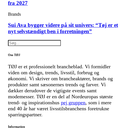
fra 2027
Brands
Sui Ava bygger videre på sit univers: “Tøj er et
nyt selvstændigt ben i forretningen”
Om TØJ
TØJ er et professionelt brancheblad. Vi formidler
viden om design, trends, livsstil, forbrug og
økonomi. Vi skriver om brancheaktører, brands og
produkter samt sæsonernes trends og farver. Vi
dækker derudover de vigtigste events samt
modemesser. TØJ er en del af Nordeuropas største
trend- og inspirationshus
pej gruppen
, som i mere
end 40 år har været livsstilsbranchens foretrukne
sparringspartner.
Information