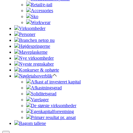
Retail/e-tail
Accessories
Sko
Workwear
Virksomheder
Personer
Branchen netop nu
Højdespringerne
Maveplaskerne
Nye virksomheder
Nyeste regnskaber
Konkurser & ophørte
Nøgletalsoverblik
Afkast af investeret kapital
Afkastningsgrad
Soliditetsgrad
Varelager
De største virksomheder
Egenkapitalforrentning
Primær resultat pr. ansat
Bagom tallene