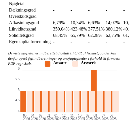
Nøgletal
Dækningsgrad
-
-
-
-
-
Overskudsgrad
-
-
-
-
-
Afkastningsgrad
6,79%
10,34%
6,63%
14,07%
10
Likviditetsgrad
359,04%
423,48%
377,51%
380,12%
40
Soliditetsgrad
68,45%
65,79%
62,28%
62,75%
61
Egenkapitalforrentning
-
-
-
-
-
De viste nøgletal er indberettet digitalt til CVR af firmaet, og der kan
derfor opstå fejlindberetninger og unøjagtigheder i forhold til firmaets
Ansatte
Årsværk
PDF-regnskab.
6
5.5
5
4.5
4
05
04
03
02
01
12
11
10
09
08
07
06
2026
2026
2026
2026
2026
2025
2025
2025
2025
2025
2025
2025