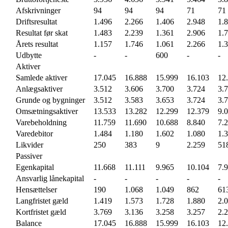
Afskrivninger
94
94
94
71
71
Driftsresultat
1.496
2.266
1.406
2.948
1.
Resultat før skat
1.483
2.239
1.361
2.906
1.
Årets resultat
1.157
1.746
1.061
2.266
1.
Udbytte
-
-
600
-
-
Aktiver
Samlede aktiver
17.045
16.888
15.999
16.103
12
Anlægsaktiver
3.512
3.606
3.700
3.724
3.
Grunde og bygninger
3.512
3.583
3.653
3.724
3.
Omsætningsaktiver
13.533
13.282
12.299
12.379
9.
Varebeholdning
11.759
11.690
10.688
8.840
7.
Varedebitor
1.484
1.180
1.602
1.080
1.
Likvider
250
383
9
2.259
51
Passiver
Egenkapital
11.668
11.111
9.965
10.104
7.
Ansvarlig lånekapital
-
-
-
-
-
Hensættelser
190
1.068
1.049
862
61
Langfristet gæld
1.419
1.573
1.728
1.880
2.
Kortfristet gæld
3.769
3.136
3.258
3.257
2.
Balance
17.045
16.888
15.999
16.103
12