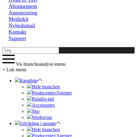
Abonnement
Annoncering
Mediekit
Nyhedsmail
Kontakt
Support
Vis brancheanalyse-menu
×
Luk menu
Rangliste
Hele branchen
Producenter/Agenter
Retail/e-tail
Accessories
Sko
Workwear
Udvikling i ansatte
Hele branchen
Producenter/Agenter