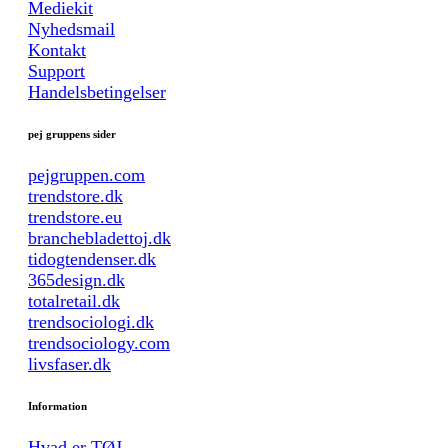
Mediekit
Nyhedsmail
Kontakt
Support
Handelsbetingelser
pej gruppens sider
pejgruppen.com
trendstore.dk
trendstore.eu
branchebladettoj.dk
tidogtendenser.dk
365design.dk
totalretail.dk
trendsociologi.dk
trendsociology.com
livsfaser.dk
Information
Hvad er TØJ