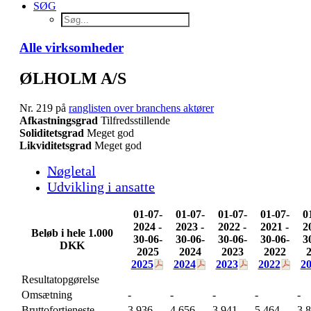
SØG
Alle virksomheder
ØLHOLM A/S
Nr. 219 på
ranglisten over branchens aktører
Afkastningsgrad
Tilfredsstillende
Soliditetsgrad
Meget god
Likviditetsgrad
Meget god
Nøgletal
Udvikling i ansatte
01-07-
01-07-
01-07-
01-07-
0
2024 -
2023 -
2022 -
2021 -
2
Beløb i hele 1.000
30-06-
30-06-
30-06-
30-06-
3
DKK
2025
2024
2023
2022
2025
2024
2023
2022
2
Resultatopgørelse
Omsætning
-
-
-
-
-
Bruttofortjeneste
3.936
4.656
3.941
5.464
3.