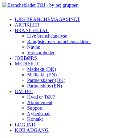
LÆS BRANCHEMAGASINET
ARTIKLER
BRANCHETAL
Live brancheanalyse
Rangliste over branchens aktører
Navne
Virksomheder
JOBBØRS
MEDIEKIT
Mediekit (DK)
Media kit (EN)
Partnerskaber (DK)
Partnerships (EN)
OM TØJ
Hvad er TØJ?
Abonnement
Support
Nyhedsmail
Kontakt
LOG IND
KØB ADGANG