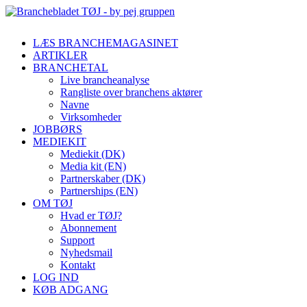
LÆS BRANCHEMAGASINET
ARTIKLER
BRANCHETAL
Live brancheanalyse
Rangliste over branchens aktører
Navne
Virksomheder
JOBBØRS
MEDIEKIT
Mediekit (DK)
Media kit (EN)
Partnerskaber (DK)
Partnerships (EN)
OM TØJ
Hvad er TØJ?
Abonnement
Support
Nyhedsmail
Kontakt
LOG IND
KØB ADGANG