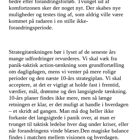
bedre efter forandringsforløb. Tvunget ud af
komfortzonen sker der noget nyt. Der skabes nye
muligheder og testes ting af, som aldrig ville være
kommet på radaren i en stille ikke-
forandringsperiode.
Strategitænkningen bør i lyset af de seneste års
mange udfordringer revurderes. Vi skal væk fra
panik-taktisk action-tænkning som grundfortælling
om dagligdagen, mens vi venter på mere rolige
perioder og den næste 10-års strategiplan. Vi skal
acceptere, at det er vigtigt at holde fast i fremtid,
værdier, mål, drømme og den langsigtede tænkning.
10-års planer findes ikke mere, men så længe
retningen er klar, er det muligt at handle i hverdagen
– et skridt ad gangen. Man må dog heller ikke
forkaste det langsigtede i panik over, at man er
tvunget til taktisk ledelse hver dag under kriser, eller
når forandringens vinde blæser.Den magiske balance
findes i matchen mellem visionen og hverdagen.