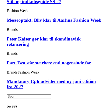
Stil- og indkøbsguide SS 27
Fashion Week
Messeoptakt: Bliv klar til Aarhus Fashion Week
Brands
Peter Kaiser gør klar til skandinavisk
relancering
Brands
Part Two står stærkere end nogensinde før
Brands
Fashion Week
Mandatory Cph udvider med ny juni-edition
fra 2027
Om TØJ