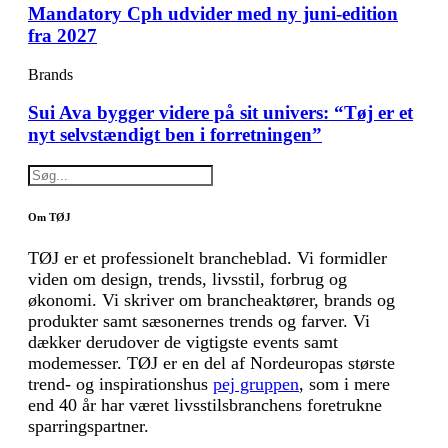
Mandatory Cph udvider med ny juni-edition
fra 2027
Brands
Sui Ava bygger videre på sit univers: “Tøj er et
nyt selvstændigt ben i forretningen”
Om TØJ
TØJ er et professionelt brancheblad. Vi formidler
viden om design, trends, livsstil, forbrug og
økonomi. Vi skriver om brancheaktører, brands og
produkter samt sæsonernes trends og farver. Vi
dækker derudover de vigtigste events samt
modemesser. TØJ er en del af Nordeuropas største
trend- og inspirationshus
pej gruppen
, som i mere
end 40 år har været livsstilsbranchens foretrukne
sparringspartner.