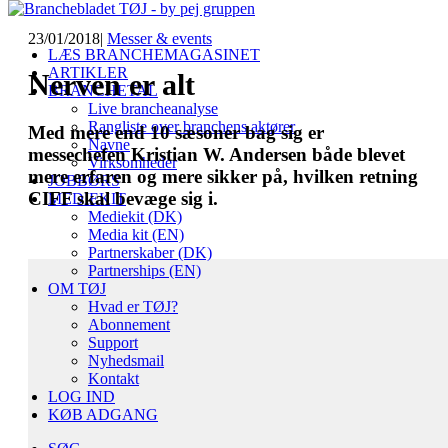
23/01/2018
|
Messer & events
LÆS BRANCHEMAGASINET
ARTIKLER
Nerven er alt
BRANCHETAL
Live brancheanalyse
Rangliste over branchens aktører
Med mere end 10 sæsoner bag sig er
Navne
messechefen Kristian W. Andersen både blevet
Virksomheder
mere erfaren og mere sikker på, hvilken retning
JOBBØRS
CIFF skal bevæge sig i.
MEDIEKIT
Mediekit (DK)
Media kit (EN)
Partnerskaber (DK)
Partnerships (EN)
OM TØJ
Hvad er TØJ?
Abonnement
Support
Nyhedsmail
Kontakt
LOG IND
KØB ADGANG