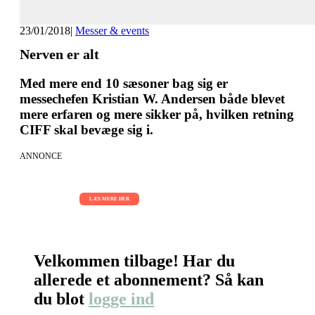
23/01/2018
|
Messer & events
Nerven er alt
Med mere end 10 sæsoner bag sig er
messechefen Kristian W. Andersen både blevet
mere erfaren og mere sikker på, hvilken retning
CIFF skal bevæge sig i.
ANNONCE
AI Sessions for hele organisationen
01.09.2026 - 02.09.2026 - 03.09.2026
LÆS MERE HER
Velkommen tilbage! Har du
allerede et abonnement? Så kan
du blot
logge ind