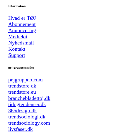
Information
Hvad er TØJ
Abonnement
Annoncering
Mediekit
Nyhedsmail
Kontakt
Support
pej gruppens sider
pejgruppen.com
trendstore.dk
trendstore.eu
branchebladettoj.dk
tidogtendenser.dk
365design.dk
trendsociologi.dk
trendsociology.com
livsfaser.dk