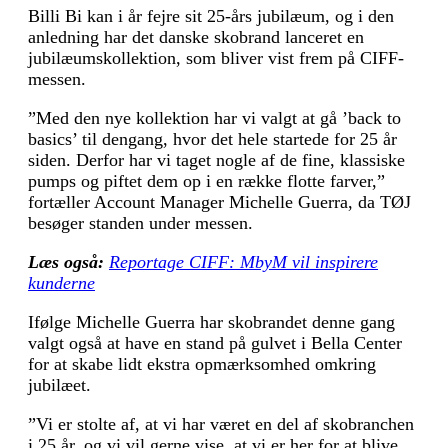
Billi Bi kan i år fejre sit 25-års jubilæum, og i den
anledning har det danske skobrand lanceret en
jubilæumskollektion, som bliver vist frem på CIFF-
messen.
”Med den nye kollektion har vi valgt at gå ’back to
basics’ til dengang, hvor det hele startede for 25 år
siden. Derfor har vi taget nogle af de fine, klassiske
pumps og piftet dem op i en række flotte farver,”
fortæller Account Manager Michelle Guerra, da TØJ
besøger standen under messen.
Læs også:
Reportage CIFF: MbyM vil inspirere
kunderne
Ifølge Michelle Guerra har skobrandet denne gang
valgt også at have en stand på gulvet i Bella Center
for at skabe lidt ekstra opmærksomhed omkring
jubilæet.
”Vi er stolte af, at vi har været en del af skobranchen
i 25 år, og vi vil gerne vise, at vi er her for at blive.