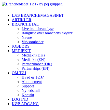
LÆS BRANCHEMAGASINET
ARTIKLER
BRANCHETAL
Live brancheanalyse
Rangliste over branchens aktører
Navne
Virksomheder
JOBBØRS
MEDIEKIT
Mediekit (DK)
Media kit (EN)
Partnerskaber (DK)
Partnerships (EN)
OM TØJ
Hvad er TØJ?
Abonnement
Support
Nyhedsmail
Kontakt
LOG IND
KØB ADGANG