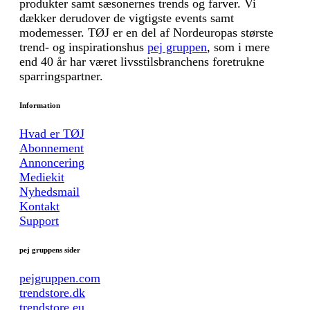
produkter samt sæsonernes trends og farver. Vi
dækker derudover de vigtigste events samt
modemesser. TØJ er en del af Nordeuropas største
trend- og inspirationshus
pej gruppen
, som i mere
end 40 år har været livsstilsbranchens foretrukne
sparringspartner.
Information
Hvad er TØJ
Abonnement
Annoncering
Mediekit
Nyhedsmail
Kontakt
Support
pej gruppens sider
pejgruppen.com
trendstore.dk
trendstore.eu