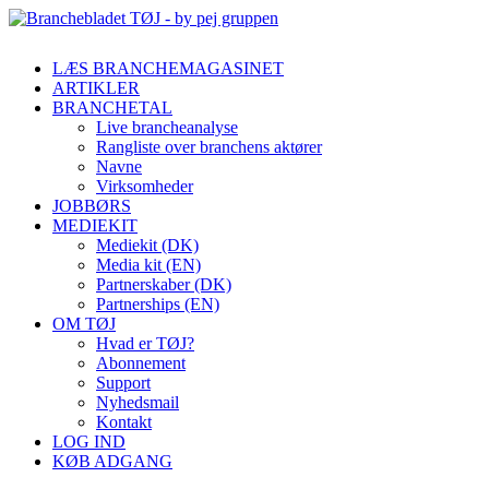
LÆS BRANCHEMAGASINET
ARTIKLER
BRANCHETAL
Live brancheanalyse
Rangliste over branchens aktører
Navne
Virksomheder
JOBBØRS
MEDIEKIT
Mediekit (DK)
Media kit (EN)
Partnerskaber (DK)
Partnerships (EN)
OM TØJ
Hvad er TØJ?
Abonnement
Support
Nyhedsmail
Kontakt
LOG IND
KØB ADGANG