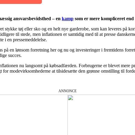
amæssig ansvarsbevidsthed – en
kamp
som er mere kompliceret end 
 stykke tøj eller sko og en helt nye garderobe, som kan leveres på kort
tidligere til stede, men inflationen er samtidig med til at presse dansker
te i en pressemeddelelse.
på en lønsom forretning her og nu og investeringer i fremtidens forret
dige succes.
nflationen nu langsomt på købsadfærden. Forbrugerne er blevet mere pri
rligt for modevirksomhederne at tilsidesætte den grønne omstilling til fo
ANNONCE