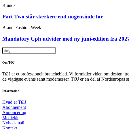
Brands
Part Two står stærkere end nogensinde før
Brands
Fashion Week
Mandatory Cph udvider med ny juni-edition fra 202
Om TØJ
TØJ er et professionelt brancheblad. Vi formidler viden om design, tr
de vigtigste events samt modemesser. TØJ er en del af Nordeuropas st
Information
Hvad er TØJ
Abonnement
Annoncering
Mediekit
Nyhedsmail
Kontakt