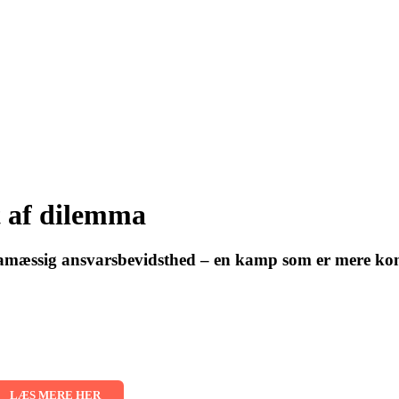
 af dilemma
imamæssig ansvarsbevidsthed – en kamp som er mere kom
s for hele organisationen
026 - 02.09.2026 - 03.09.2026
LÆS MERE HER