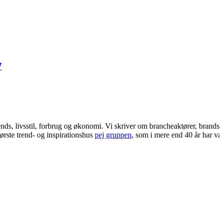
7
ends, livsstil, forbrug og økonomi. Vi skriver om brancheaktører, bran
ørste trend- og inspirationshus
pej gruppen
, som i mere end 40 år har væ