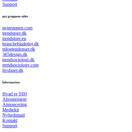
Support
pej gruppens sider
pejgruppen.com
trendstore.dk
trendstore.eu
branchebladettoj.dk
tidogtendenser.dk
365design.dk
trendsociologi.dk
trendsociology.com
livsfaser.dk
Information
Hvad er TØJ
Abonnement
Annoncering
Mediekit
Nyhedsmail
Kontakt
Support