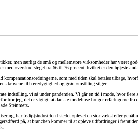
kker, men særligt de små og mellemstore virksomheder har været gode ti
er med overskud steget fra 66 til 76 procent, hvilket er den højeste ande
 grad kompensationsordningerne, som med tiden skal betales tilbage, hvorf
s kravene til bæredygtighed og grøn omstilling stiger.
ate indstilling, vi så under pandemien. Vi går en tid i møde, hvor fle
or tror jeg, det er vigtigt, at danske modehuse bruger erfaringerne fra 
Gade Steinmetz.
sering, har fodtøjsindustrien i stedet oplevet en stor vækst efter genåb
rugeradfærd på, at branchen kommer til at opleve udfordringer i fremtid
sk.