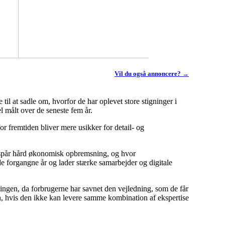
Vil du også annoncere? →
l at sadle om, hvorfor de har oplevet store stigninger i
l målt over de seneste fem år.
or fremtiden bliver mere usikker for detail- og
re spår hård økonomisk opbremsning, og hvor
de forgangne år og lader stærke samarbejder og digitale
ningen, da forbrugerne har savnet den vejledning, som de får
en, hvis den ikke kan levere samme kombination af ekspertise