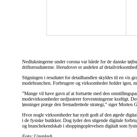
Nedlukningerne under corona var hårde for de danske tøjbuti
driftsresultaterne. Herudover er andelen af detailvirksomhed
Stigningen i resultatet for detailhandlen skyldes til en vis
modebranchen. Forbrugere og virksomheder holder igen, men
”Mange vil have gavn af at fortsætte med den omstillingspar
modevirksomheder nedjusterer forventningerne kraftigt. Derf
løsninger præge den fremadrettede strategi,” siger Morten 
Hvor nogle virksomheder har nydt godt af den øgede digitali
i de fysiske butikker. Dog tyder den stigende digitale forb
og branchekendskab i shoppingoplevelsen digitalt som fysi
Foto: Unsplash