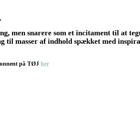
…
ing, men snarere som et incitament til at t
 til masser af indhold spækket med inspirat
abonnent på TØJ
her