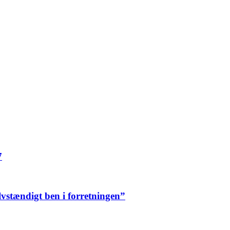
7
elvstændigt ben i forretningen”