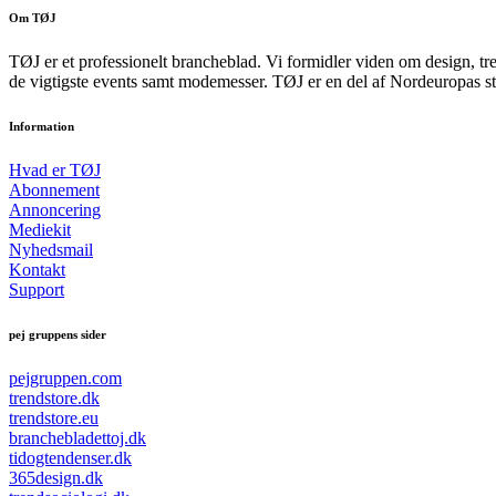
Om TØJ
TØJ er et professionelt brancheblad. Vi formidler viden om design, tr
de vigtigste events samt modemesser. TØJ er en del af Nordeuropas st
Information
Hvad er TØJ
Abonnement
Annoncering
Mediekit
Nyhedsmail
Kontakt
Support
pej gruppens sider
pejgruppen.com
trendstore.dk
trendstore.eu
branchebladettoj.dk
tidogtendenser.dk
365design.dk