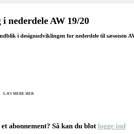
i nederdele AW 19/20
ndblik i designudviklingen for nederdele til sæsonen AW
27 - Kom godt fra start
line 07.12.26 + 08.12.26 + 12.01.27
København 10.12.26
LÆS MERE HER
 et abonnement? Så kan du blot
logge ind