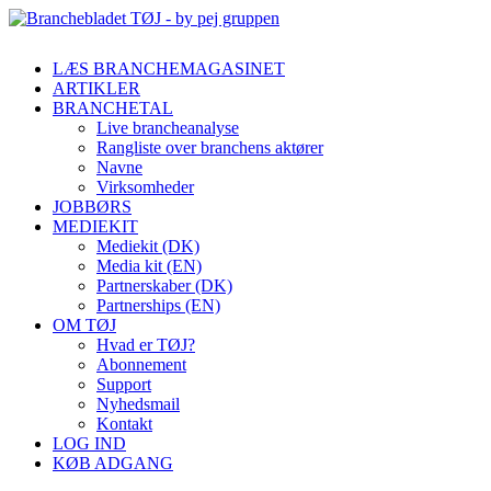
LÆS BRANCHEMAGASINET
ARTIKLER
BRANCHETAL
Live brancheanalyse
Rangliste over branchens aktører
Navne
Virksomheder
JOBBØRS
MEDIEKIT
Mediekit (DK)
Media kit (EN)
Partnerskaber (DK)
Partnerships (EN)
OM TØJ
Hvad er TØJ?
Abonnement
Support
Nyhedsmail
Kontakt
LOG IND
KØB ADGANG