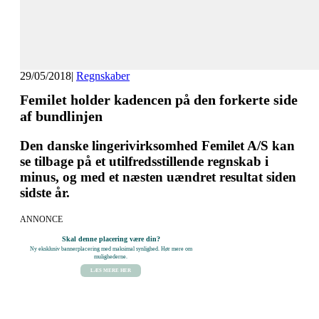
29/05/2018
|
Regnskaber
Femilet holder kadencen på den forkerte side
af bundlinjen
Den danske lingerivirksomhed Femilet A/S kan
se tilbage på et utilfredsstillende regnskab i
minus, og med et næsten uændret resultat siden
sidste år.
ANNONCE
Skal denne placering være din?
Ny eksklusiv bannerplacering med maksimal synlighed. Hør mere om
mulighederne.
LÆS MERE HER