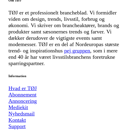
Om TØJ
TØJ er et professionelt brancheblad. Vi formidler
viden om design, trends, livsstil, forbrug og
økonomi. Vi skriver om brancheaktører, brands og
produkter samt sæsonernes trends og farver. Vi
dækker derudover de vigtigste events samt
modemesser. TØJ er en del af Nordeuropas største
trend- og inspirationshus
pej gruppen
, som i mere
end 40 år har været livsstilsbranchens foretrukne
sparringspartner.
Information
Hvad er TØJ
Abonnement
Annoncering
Mediekit
Nyhedsmail
Kontakt
Support