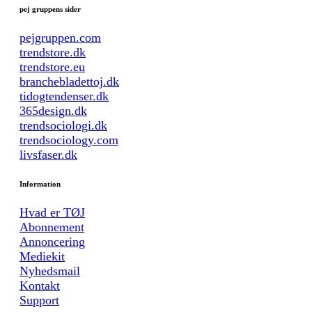
pej gruppens sider
pejgruppen.com
trendstore.dk
trendstore.eu
branchebladettoj.dk
tidogtendenser.dk
365design.dk
trendsociologi.dk
trendsociology.com
livsfaser.dk
Information
Hvad er TØJ
Abonnement
Annoncering
Mediekit
Nyhedsmail
Kontakt
Support