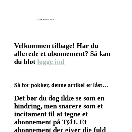
KICK OFF 2027 - Kom godt fra start
Herning og online 07.12.26 + 08.12.26 + 12.01.27
København 10.12.26
LÆS MERE HER
Velkommen tilbage! Har du
allerede et abonnement? Så kan
du blot
logge ind
Så for pokker, denne artikel er låst…
Det bør du dog ikke se som en
hindring, men snarere som et
incitament til at tegne et
abonnement på TØJ. Et
abonnement der giver dig fuld