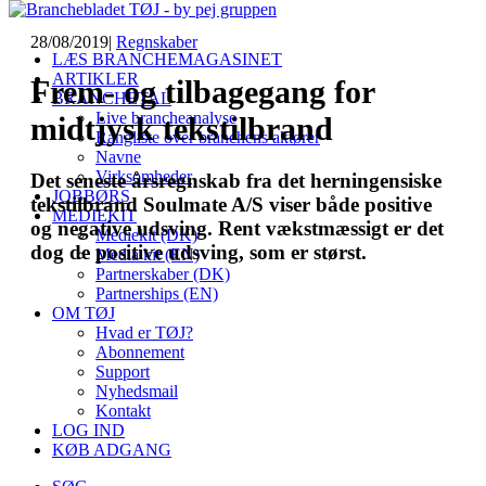
28/08/2019
|
Regnskaber
LÆS BRANCHEMAGASINET
ARTIKLER
Frem- og tilbagegang for
BRANCHETAL
Live brancheanalyse
midtjysk tekstilbrand
Rangliste over branchens aktører
Navne
Virksomheder
Det seneste årsregnskab fra det herningensiske
JOBBØRS
tekstilbrand Soulmate A/S viser både positive
MEDIEKIT
og negative udsving. Rent vækstmæssigt er det
Mediekit (DK)
dog de positive udsving, som er størst.
Media kit (EN)
Partnerskaber (DK)
Partnerships (EN)
OM TØJ
Hvad er TØJ?
Abonnement
Support
Nyhedsmail
Kontakt
LOG IND
KØB ADGANG