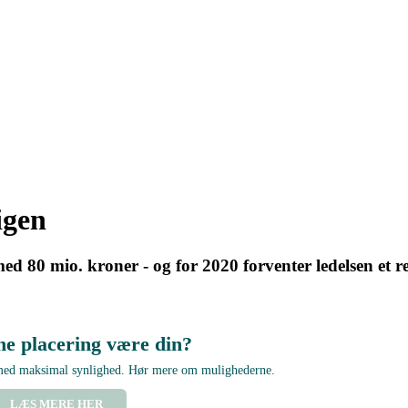
igen
80 mio. kroner - og for 2020 forventer ledelsen et res
ne placering være din?
 med maksimal synlighed. Hør mere om mulighederne.
LÆS MERE HER