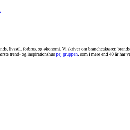
7
ends, livsstil, forbrug og økonomi. Vi skriver om brancheaktører, bran
ørste trend- og inspirationshus
pej gruppen
, som i mere end 40 år har væ