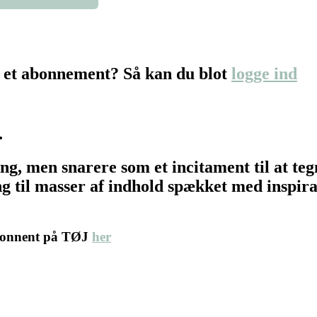
 et abonnement? Så kan du blot
logge ind
…
ing, men snarere som et incitament til at t
 til masser af indhold spækket med inspirat
abonnent på TØJ
her