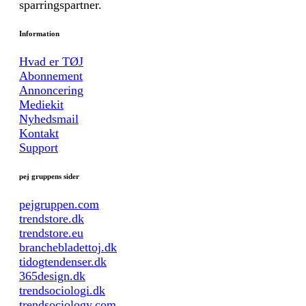
sparringspartner.
Information
Hvad er TØJ
Abonnement
Annoncering
Mediekit
Nyhedsmail
Kontakt
Support
pej gruppens sider
pejgruppen.com
trendstore.dk
trendstore.eu
branchebladettoj.dk
tidogtendenser.dk
365design.dk
trendsociologi.dk
trendsociology.com