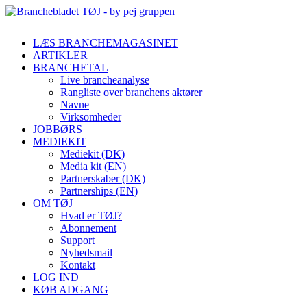
LÆS BRANCHEMAGASINET
ARTIKLER
BRANCHETAL
Live brancheanalyse
Rangliste over branchens aktører
Navne
Virksomheder
JOBBØRS
MEDIEKIT
Mediekit (DK)
Media kit (EN)
Partnerskaber (DK)
Partnerships (EN)
OM TØJ
Hvad er TØJ?
Abonnement
Support
Nyhedsmail
Kontakt
LOG IND
KØB ADGANG