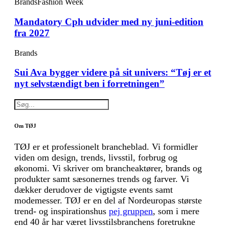
Brands
Fashion Week
Mandatory Cph udvider med ny juni-edition
fra 2027
Brands
Sui Ava bygger videre på sit univers: “Tøj er et
nyt selvstændigt ben i forretningen”
Om TØJ
TØJ er et professionelt brancheblad. Vi formidler
viden om design, trends, livsstil, forbrug og
økonomi. Vi skriver om brancheaktører, brands og
produkter samt sæsonernes trends og farver. Vi
dækker derudover de vigtigste events samt
modemesser. TØJ er en del af Nordeuropas største
trend- og inspirationshus
pej gruppen
, som i mere
end 40 år har været livsstilsbranchens foretrukne