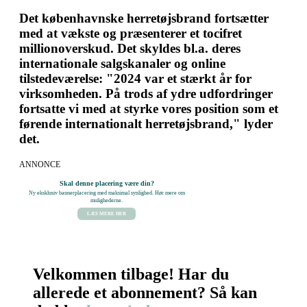
Det københavnske herretøjsbrand fortsætter
med at vækste og præsenterer et tocifret
millionoverskud. Det skyldes bl.a. deres
internationale salgskanaler og online
tilstedeværelse: "2024 var et stærkt år for
virksomheden. På trods af ydre udfordringer
fortsatte vi med at styrke vores position som et
førende internationalt herretøjsbrand," lyder
det.
ANNONCE
Skal denne placering være din?
Ny eksklusiv bannerplacering med maksimal synlighed. Hør mere om
mulighederne.
LÆS MERE HER
Velkommen tilbage! Har du
allerede et abonnement? Så kan