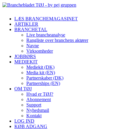
LÆS BRANCHEMAGASINET
ARTIKLER
BRANCHETAL
Live brancheanalyse
Rangliste over branchens aktører
Navne
Virksomheder
JOBBØRS
MEDIEKIT
Mediekit (DK)
Media kit (EN)
Partnerskaber (DK)
Partnerships (EN)
OM TØJ
Hvad er TØJ?
Abonnement
Support
Nyhedsmail
Kontakt
LOG IND
KØB ADGANG