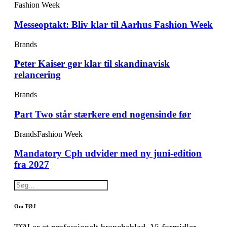
Fashion Week
Messeoptakt: Bliv klar til Aarhus Fashion Week
Brands
Peter Kaiser gør klar til skandinavisk
relancering
Brands
Part Two står stærkere end nogensinde før
Brands
Fashion Week
Mandatory Cph udvider med ny juni-edition
fra 2027
Om TØJ
TØJ er et professionelt brancheblad. Vi formidler