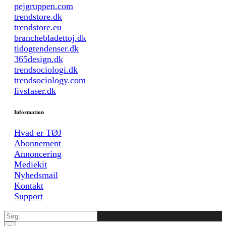
pejgruppen.com
trendstore.dk
trendstore.eu
branchebladettoj.dk
tidogtendenser.dk
365design.dk
trendsociologi.dk
trendsociology.com
livsfaser.dk
Information
Hvad er TØJ
Abonnement
Annoncering
Mediekit
Nyhedsmail
Kontakt
Support