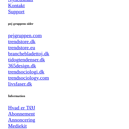
Kontakt
Support
pej gruppens sider
pejgruppen.com
trendstore.dk
trendstore.eu
branchebladettoj.dk
tidogtendenser.dk
365design.dk
trendsociologi.dk
trendsociology.com
livsfaser.dk
Information
Hvad er TØJ
Abonnement
Annoncering
Mediekit