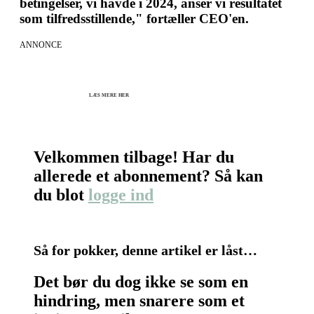
betingelser, vi havde i 2024, anser vi resultatet
som tilfredsstillende," fortæller CEO'en.
ANNONCE
KICK OFF 2027 - Kom godt fra start
Herning og online 07.12.26 + 08.12.26 + 12.01.27
København 10.12.26
LÆS MERE HER
Velkommen tilbage! Har du
allerede et abonnement? Så kan
du blot
logge ind
Så for pokker, denne artikel er låst…
Det bør du dog ikke se som en
hindring, men snarere som et