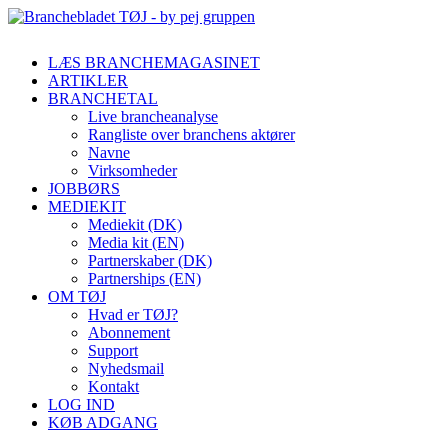
LÆS BRANCHEMAGASINET
ARTIKLER
BRANCHETAL
Live brancheanalyse
Rangliste over branchens aktører
Navne
Virksomheder
JOBBØRS
MEDIEKIT
Mediekit (DK)
Media kit (EN)
Partnerskaber (DK)
Partnerships (EN)
OM TØJ
Hvad er TØJ?
Abonnement
Support
Nyhedsmail
Kontakt
LOG IND
KØB ADGANG