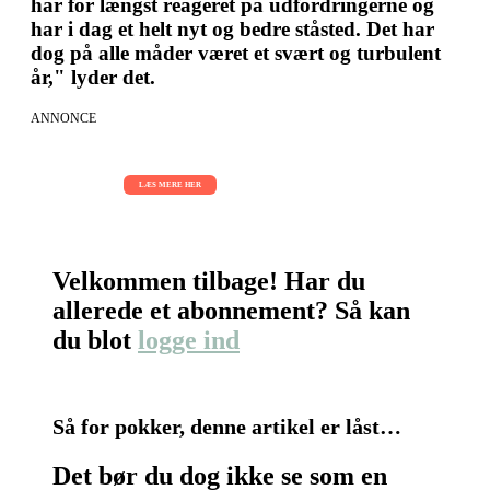
har for længst reageret på udfordringerne og
har i dag et helt nyt og bedre ståsted. Det har
dog på alle måder været et svært og turbulent
år," lyder det.
ANNONCE
AI Sessions for hele organisationen
01.09.2026 - 02.09.2026 - 03.09.2026
LÆS MERE HER
Velkommen tilbage! Har du
allerede et abonnement? Så kan
du blot
logge ind
Så for pokker, denne artikel er låst…
Det bør du dog ikke se som en