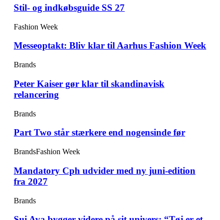
Stil- og indkøbsguide SS 27
Fashion Week
Messeoptakt: Bliv klar til Aarhus Fashion Week
Brands
Peter Kaiser gør klar til skandinavisk
relancering
Brands
Part Two står stærkere end nogensinde før
Brands
Fashion Week
Mandatory Cph udvider med ny juni-edition
fra 2027
Brands
Sui Ava bygger videre på sit univers: “Tøj er et