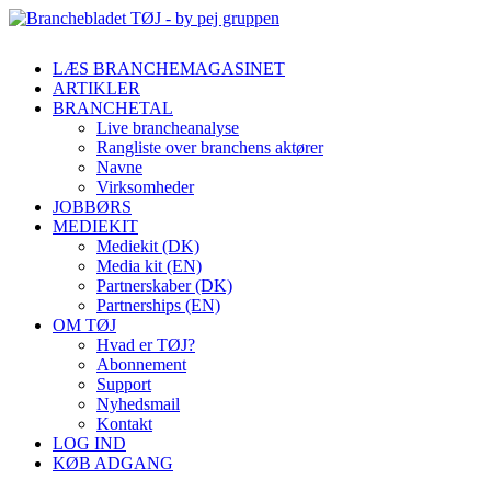
LÆS BRANCHEMAGASINET
ARTIKLER
BRANCHETAL
Live brancheanalyse
Rangliste over branchens aktører
Navne
Virksomheder
JOBBØRS
MEDIEKIT
Mediekit (DK)
Media kit (EN)
Partnerskaber (DK)
Partnerships (EN)
OM TØJ
Hvad er TØJ?
Abonnement
Support
Nyhedsmail
Kontakt
LOG IND
KØB ADGANG