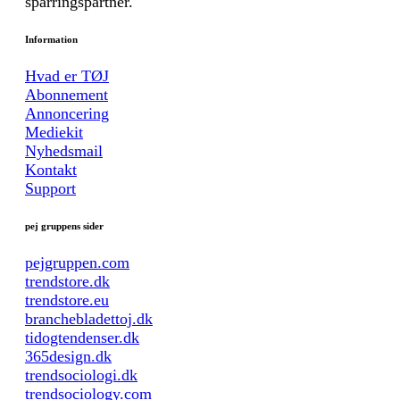
sparringspartner.
Information
Hvad er TØJ
Abonnement
Annoncering
Mediekit
Nyhedsmail
Kontakt
Support
pej gruppens sider
pejgruppen.com
trendstore.dk
trendstore.eu
branchebladettoj.dk
tidogtendenser.dk
365design.dk
trendsociologi.dk
trendsociology.com