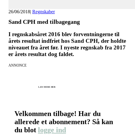
26/06/2018
|
Regnskaber
Sand CPH med tilbagegang
I regnskabsåret 2016 blev forventningerne til
årets resultat indfriet hos Sand CPH, der holdte
niveauet fra året før. I nyeste regnskab fra 2017
er årets resultat dog faldet.
ANNONCE
KICK OFF 2027 - Kom godt fra start
Herning og online 07.12.26 + 08.12.26 + 12.01.27
København 10.12.26
LÆS MERE HER
Velkommen tilbage! Har du
allerede et abonnement? Så kan
du blot
logge ind