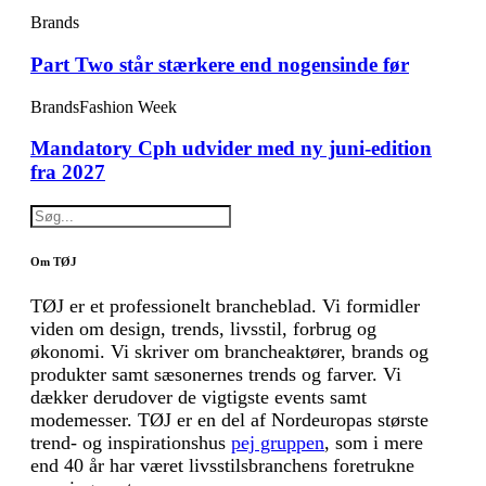
Brands
Part Two står stærkere end nogensinde før
Brands
Fashion Week
Mandatory Cph udvider med ny juni-edition
fra 2027
Om TØJ
TØJ er et professionelt brancheblad. Vi formidler
viden om design, trends, livsstil, forbrug og
økonomi. Vi skriver om brancheaktører, brands og
produkter samt sæsonernes trends og farver. Vi
dækker derudover de vigtigste events samt
modemesser. TØJ er en del af Nordeuropas største
trend- og inspirationshus
pej gruppen
, som i mere
end 40 år har været livsstilsbranchens foretrukne