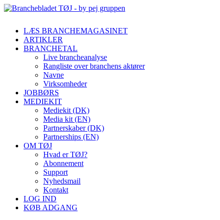
LÆS BRANCHEMAGASINET
ARTIKLER
BRANCHETAL
Live brancheanalyse
Rangliste over branchens aktører
Navne
Virksomheder
JOBBØRS
MEDIEKIT
Mediekit (DK)
Media kit (EN)
Partnerskaber (DK)
Partnerships (EN)
OM TØJ
Hvad er TØJ?
Abonnement
Support
Nyhedsmail
Kontakt
LOG IND
KØB ADGANG