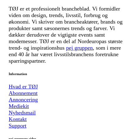
TØJ er et professionelt brancheblad. Vi formidler
viden om design, trends, livsstil, forbrug og
økonomi. Vi skriver om brancheaktører, brands og
produkter samt sæsonernes trends og farver. Vi
dækker derudover de vigtigste events samt
modemesser. TØJ er en del af Nordeuropas største
trend- og inspirationshus
pej gruppen
, som i mere
end 40 år har været livsstilsbranchens foretrukne
sparringspartner.
Information
Hvad er TØJ
Abonnement
Annoncering
Mediekit
Nyhedsmail
Kontakt
Support
pej gruppens sider