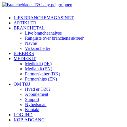
LÆS BRANCHEMAGASINET
ARTIKLER
BRANCHETAL
Live brancheanalyse
Rangliste over branchens aktører
Navne
Virksomheder
JOBBØRS
MEDIEKIT
Mediekit (DK)
Media kit (EN)
Partnerskaber (DK)
Partnerships (EN)
OM TØJ
Hvad er TØJ?
Abonnement
Support
Nyhedsmail
Kontakt
LOG IND
KØB ADGANG