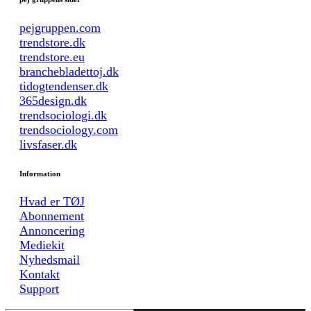
pejgruppen.com
trendstore.dk
trendstore.eu
branchebladettoj.dk
tidogtendenser.dk
365design.dk
trendsociologi.dk
trendsociology.com
livsfaser.dk
Information
Hvad er TØJ
Abonnement
Annoncering
Mediekit
Nyhedsmail
Kontakt
Support