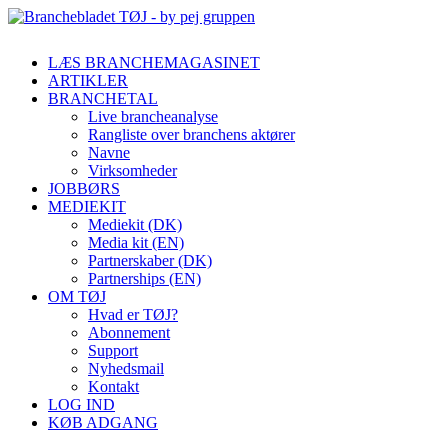
LÆS BRANCHEMAGASINET
ARTIKLER
BRANCHETAL
Live brancheanalyse
Rangliste over branchens aktører
Navne
Virksomheder
JOBBØRS
MEDIEKIT
Mediekit (DK)
Media kit (EN)
Partnerskaber (DK)
Partnerships (EN)
OM TØJ
Hvad er TØJ?
Abonnement
Support
Nyhedsmail
Kontakt
LOG IND
KØB ADGANG