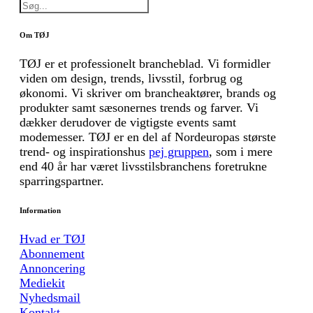
Om TØJ
TØJ er et professionelt brancheblad. Vi formidler
viden om design, trends, livsstil, forbrug og
økonomi. Vi skriver om brancheaktører, brands og
produkter samt sæsonernes trends og farver. Vi
dækker derudover de vigtigste events samt
modemesser. TØJ er en del af Nordeuropas største
trend- og inspirationshus
pej gruppen
, som i mere
end 40 år har været livsstilsbranchens foretrukne
sparringspartner.
Information
Hvad er TØJ
Abonnement
Annoncering
Mediekit
Nyhedsmail
Kontakt