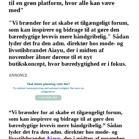
til en grøn platform, hvor alle kan være
med"
"Vi brænder for at skabe et tilgængeligt forum,
som kan inspirere og bidrage til at gøre den
bæredygtige levevis mere håndgribelig." Sådan
lyder det fra den adm. direktør hos mode- og
livsstilsbrandet Aiayu, der i midten af
november åbner dørene til et nyt
butikskoncept, hvor bæredygtighed er i fokus.
ANNONCE
Skal denne placering være din?
Ny eksklusiv bannerplacering med maksimal synlighed. Hør mere om
mulighederne.
LÆS MERE HER
“Vi brænder for at skabe et tilgængeligt forum,
som kan inspirere og bidrage til at gøre den
bæredygtige levevis mere håndgribelig.” Sådan
lyder det fra den adm. direktør hos mode- og
livsstilsbrandet
Aiayu
, der i midten af november