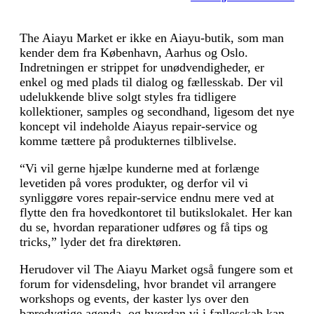
The Aiayu Market er ikke en Aiayu-butik, som man
kender dem fra København, Aarhus og Oslo.
Indretningen er strippet for unødvendigheder, er
enkel og med plads til dialog og fællesskab. Der vil
udelukkende blive solgt styles fra tidligere
kollektioner, samples og secondhand, ligesom det nye
koncept vil indeholde Aiayus repair-service og
komme tættere på produkternes tilblivelse.
“Vi vil gerne hjælpe kunderne med at forlænge
levetiden på vores produkter, og derfor vil vi
synliggøre vores repair-service endnu mere ved at
flytte den fra hovedkontoret til butikslokalet. Her kan
du se, hvordan reparationer udføres og få tips og
tricks,” lyder det fra direktøren.
Herudover vil The Aiayu Market også fungere som et
forum for vidensdeling, hvor brandet vil arrangere
workshops og events, der kaster lys over den
bæredygtige agenda, og hvordan vi i fællesskab kan