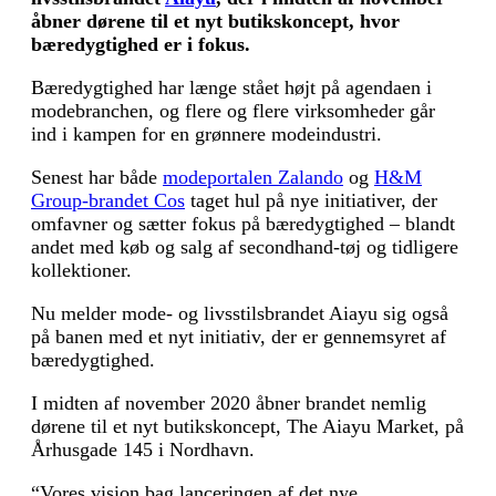
åbner dørene til et nyt butikskoncept, hvor
bæredygtighed er i fokus.
Bæredygtighed har længe stået højt på agendaen i
modebranchen, og flere og flere virksomheder går
ind i kampen for en grønnere modeindustri.
Senest har både
modeportalen Zalando
og
H&M
Group-brandet Cos
taget hul på nye initiativer, der
omfavner og sætter fokus på bæredygtighed – blandt
andet med køb og salg af secondhand-tøj og tidligere
kollektioner.
Nu melder mode- og livsstilsbrandet Aiayu sig også
på banen med et nyt initiativ, der er gennemsyret af
bæredygtighed.
I midten af november 2020 åbner brandet nemlig
dørene til et nyt butikskoncept, The Aiayu Market, på
Århusgade 145 i Nordhavn.
“Vores vision bag lanceringen af det nye