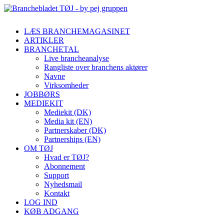
LÆS BRANCHEMAGASINET
ARTIKLER
BRANCHETAL
Live brancheanalyse
Rangliste over branchens aktører
Navne
Virksomheder
JOBBØRS
MEDIEKIT
Mediekit (DK)
Media kit (EN)
Partnerskaber (DK)
Partnerships (EN)
OM TØJ
Hvad er TØJ?
Abonnement
Support
Nyhedsmail
Kontakt
LOG IND
KØB ADGANG