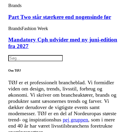
Brands
Part Two står stærkere end nogensinde før
Brands
Fashion Week
Mandatory Cph udvider med ny juni-edition
fra 2027
Om TØJ
TØJ er et professionelt brancheblad. Vi formidler
viden om design, trends, livsstil, forbrug og
økonomi. Vi skriver om brancheaktører, brands og
produkter samt sæsonernes trends og farver. Vi
dækker derudover de vigtigste events samt
modemesser. TØJ er en del af Nordeuropas største
trend- og inspirationshus
pej gruppen
, som i mere
end 40 år har været livsstilsbranchens foretrukne