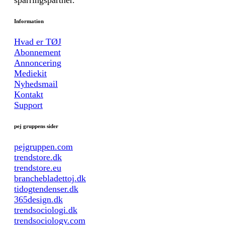
sparringspartner.
Information
Hvad er TØJ
Abonnement
Annoncering
Mediekit
Nyhedsmail
Kontakt
Support
pej gruppens sider
pejgruppen.com
trendstore.dk
trendstore.eu
branchebladettoj.dk
tidogtendenser.dk
365design.dk
trendsociologi.dk
trendsociology.com