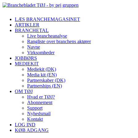
LÆS BRANCHEMAGASINET
ARTIKLER
BRANCHETAL
Live brancheanalyse
Rangliste over branchens aktører
Navne
Virksomheder
JOBBØRS
MEDIEKIT
Mediekit (DK)
Media kit (EN)
Partnerskaber (DK)
Partnerships (EN)
OM TØJ
Hvad er TØJ?
Abonnement
Support
Nyhedsmail
Kontakt
LOG IND
KØB ADGANG