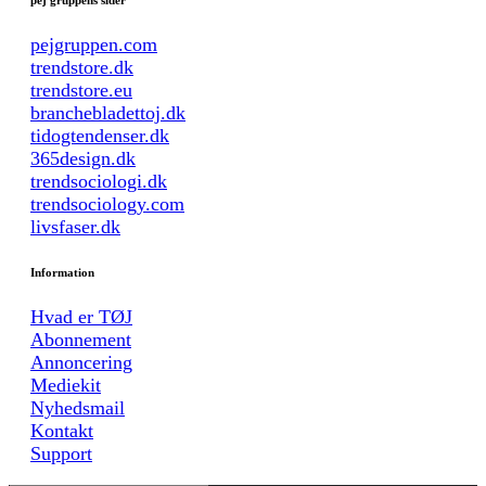
pej gruppens sider
pejgruppen.com
trendstore.dk
trendstore.eu
branchebladettoj.dk
tidogtendenser.dk
365design.dk
trendsociologi.dk
trendsociology.com
livsfaser.dk
Information
Hvad er TØJ
Abonnement
Annoncering
Mediekit
Nyhedsmail
Kontakt
Support