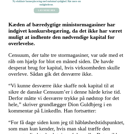
Ny eksklusiv bannerplacering med maksimal synlighed. Hør mere om
mulighederne.
LÆS MERE HER
Kæden af bæredygtige ministormagasiner har
indgivet konkursbegæring, da det ikke har været
muligt at indhente den nødvendige kapital for
overlevelse.
Censuum, der talte tre stormagasiner, var ude med et
råb om hjælp for blot en måned siden. De havde
desperat brug for kapital, hvis virksomheden skulle
overleve. Sådan gik det desværre ikke.
“Vi kunne desværre ikke skaffe nok kapital til at
sikre de danske Censuum’er i denne hårde krise tid.
Derfor måtte vi desværre trykke på nødstop for det
hele,” skriver grundlægger Dion Guldbjerg i en
kommentar på LinkedIn. Han fortsætter:
“For få dage siden kom jeg til håbløshedstidspunktet,
som man kun kender, hvis man skal træffe den