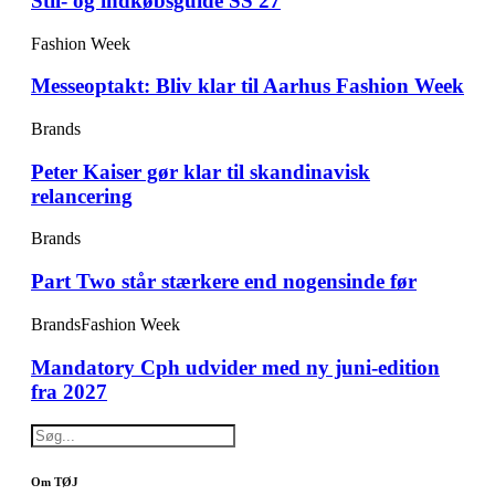
Stil- og indkøbsguide SS 27
Fashion Week
Messeoptakt: Bliv klar til Aarhus Fashion Week
Brands
Peter Kaiser gør klar til skandinavisk
relancering
Brands
Part Two står stærkere end nogensinde før
Brands
Fashion Week
Mandatory Cph udvider med ny juni-edition
fra 2027
Om TØJ