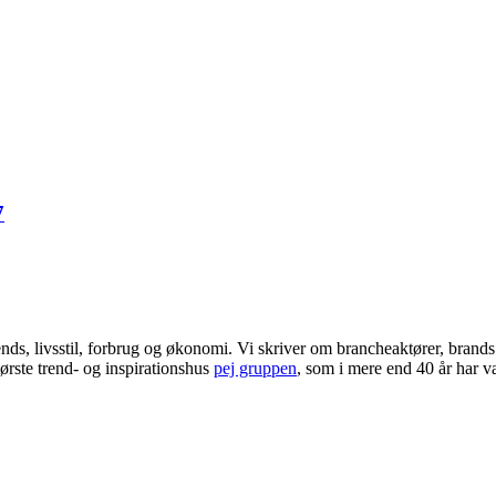
7
ends, livsstil, forbrug og økonomi. Vi skriver om brancheaktører, bran
ørste trend- og inspirationshus
pej gruppen
, som i mere end 40 år har væ