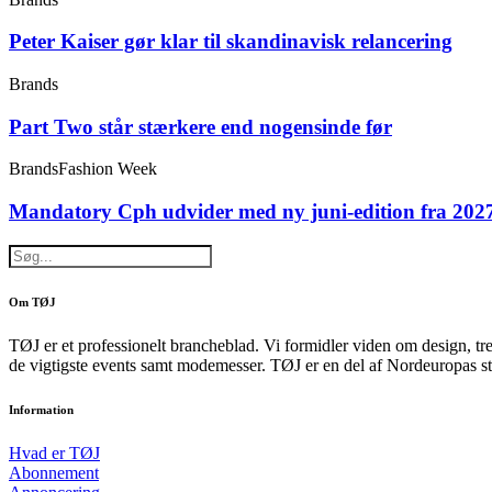
Peter Kaiser gør klar til skandinavisk relancering
Brands
Part Two står stærkere end nogensinde før
Brands
Fashion Week
Mandatory Cph udvider med ny juni-edition fra 202
Om TØJ
TØJ er et professionelt brancheblad. Vi formidler viden om design, tr
de vigtigste events samt modemesser. TØJ er en del af Nordeuropas st
Information
Hvad er TØJ
Abonnement