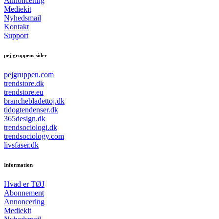
Annoncering
Mediekit
Nyhedsmail
Kontakt
Support
pej gruppens sider
pejgruppen.com
trendstore.dk
trendstore.eu
branchebladettoj.dk
tidogtendenser.dk
365design.dk
trendsociologi.dk
trendsociology.com
livsfaser.dk
Information
Hvad er TØJ
Abonnement
Annoncering
Mediekit