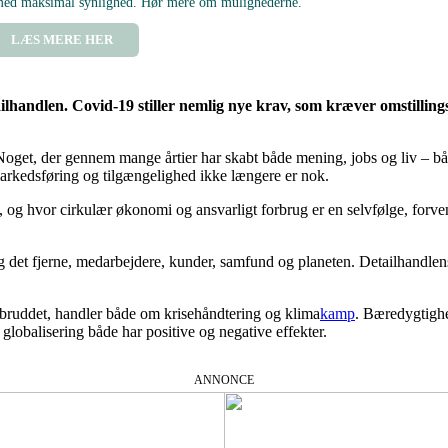
 med maksimal synlighed. Hør mere om mulighederne.
LÆS MERE HER
etailhandlen. Covid-19 stiller nemlig nye krav, som kræver omstilli
. Noget, der gennem mange årtier har skabt både mening, jobs og liv – 
arkedsføring og tilgængelighed ikke længere er nok.
, og hvor cirkulær økonomi og ansvarligt forbrug er en selvfølge, forven
g det fjerne, medarbejdere, kunder, samfund og planeten. Detailhandlens 
bruddet, handler både om krisehåndtering og klima
kamp
. Bæredygtighe
globalisering både har positive og negative effekter.
ANNONCE