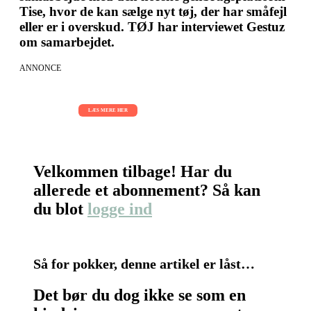
Tise, hvor de kan sælge nyt tøj, der har småfejl
eller er i overskud. TØJ har interviewet Gestuz
om samarbejdet.
ANNONCE
AI Sessions for hele organisationen
01.09.2026 - 02.09.2026 - 03.09.2026
LÆS MERE HER
Velkommen tilbage! Har du
allerede et abonnement? Så kan
du blot
logge ind
Så for pokker, denne artikel er låst…
Det bør du dog ikke se som en