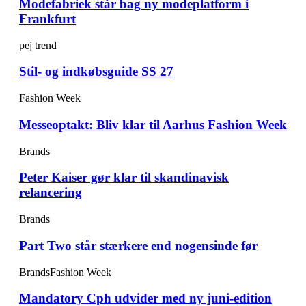
Modefabriek står bag ny modeplatform i
Frankfurt
pej trend
Stil- og indkøbsguide SS 27
Fashion Week
Messeoptakt: Bliv klar til Aarhus Fashion Week
Brands
Peter Kaiser gør klar til skandinavisk
relancering
Brands
Part Two står stærkere end nogensinde før
Brands
Fashion Week
Mandatory Cph udvider med ny juni-edition