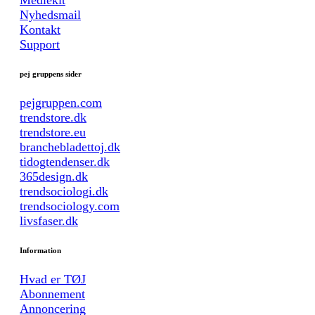
Nyhedsmail
Kontakt
Support
pej gruppens sider
pejgruppen.com
trendstore.dk
trendstore.eu
branchebladettoj.dk
tidogtendenser.dk
365design.dk
trendsociologi.dk
trendsociology.com
livsfaser.dk
Information
Hvad er TØJ
Abonnement
Annoncering