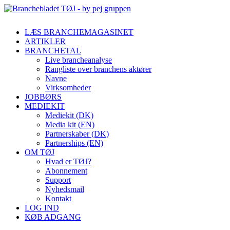
LÆS BRANCHEMAGASINET
ARTIKLER
BRANCHETAL
Live brancheanalyse
Rangliste over branchens aktører
Navne
Virksomheder
JOBBØRS
MEDIEKIT
Mediekit (DK)
Media kit (EN)
Partnerskaber (DK)
Partnerships (EN)
OM TØJ
Hvad er TØJ?
Abonnement
Support
Nyhedsmail
Kontakt
LOG IND
KØB ADGANG