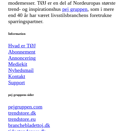
modemesser. TØJ er en del af Nordeuropas største
trend- og inspirationshus
pej gruppen
, som i mere
end 40 år har været livsstilsbranchens foretrukne
sparringspartner.
Information
Hvad er TØJ
Abonnement
Annoncering
Mediekit
Nyhedsmail
Kontakt
Support
pej gruppens sider
pejgruppen.com
trendstore.dk
trendstore.eu
branchebladettoj.dk