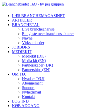
LÆS BRANCHEMAGASINET
ARTIKLER
BRANCHETAL
Live brancheanalyse
Rangliste over branchens aktører
Navne
Virksomheder
JOBBØRS
MEDIEKIT
Mediekit (DK)
Media kit (EN)
Partnerskaber (DK)
Partnerships (EN)
OM TØJ
Hvad er TØJ?
Abonnement
Support
Nyhedsmail
Kontakt
LOG IND
KØB ADGANG