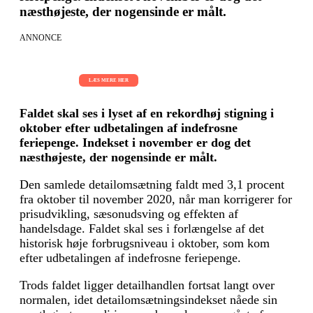
næsthøjeste, der nogensinde er målt.
ANNONCE
AI Sessions for hele organisationen
01.09.2026 - 02.09.2026 - 03.09.2026
LÆS MERE HER
Faldet skal ses i lyset af en rekordhøj stigning i
oktober efter udbetalingen af indefrosne
feriepenge. Indekset i november er dog det
næsthøjeste, der nogensinde er målt.
Den samlede detailomsætning faldt med 3,1 procent
fra oktober til november 2020, når man korrigerer for
prisudvikling, sæsonudsving og effekten af
handelsdage. Faldet skal ses i forlængelse af det
historisk høje forbrugsniveau i oktober, som kom
efter udbetalingen af indefrosne feriepenge.
Trods faldet ligger detailhandlen fortsat langt over
normalen, idet detailomsætningsindekset nåede sin