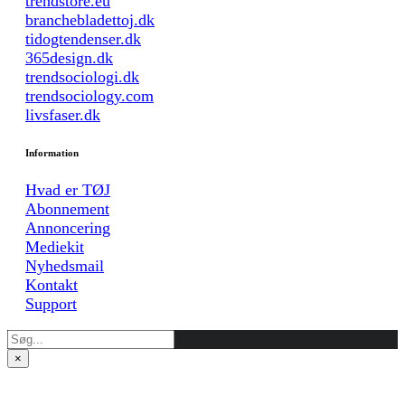
trendstore.eu
branchebladettoj.dk
tidogtendenser.dk
365design.dk
trendsociologi.dk
trendsociology.com
livsfaser.dk
Information
Hvad er TØJ
Abonnement
Annoncering
Mediekit
Nyhedsmail
Kontakt
Support
×