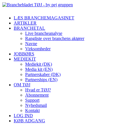
LÆS BRANCHEMAGASINET
ARTIKLER
BRANCHETAL
Live brancheanalyse
Rangliste over branchens aktører
Navne
Virksomheder
JOBBØRS
MEDIEKIT
Mediekit (DK)
Media kit (EN)
Partnerskaber (DK)
Partnerships (EN)
OM TØJ
Hvad er TØJ?
Abonnement
Support
Nyhedsmail
Kontakt
LOG IND
KØB ADGANG