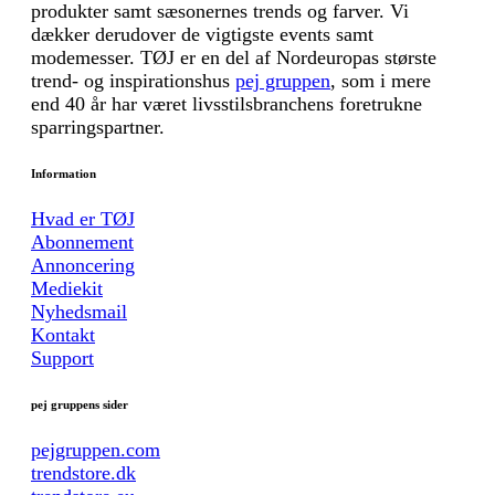
produkter samt sæsonernes trends og farver. Vi
dækker derudover de vigtigste events samt
modemesser. TØJ er en del af Nordeuropas største
trend- og inspirationshus
pej gruppen
, som i mere
end 40 år har været livsstilsbranchens foretrukne
sparringspartner.
Information
Hvad er TØJ
Abonnement
Annoncering
Mediekit
Nyhedsmail
Kontakt
Support
pej gruppens sider
pejgruppen.com
trendstore.dk