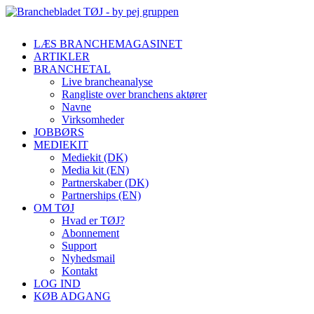
LÆS BRANCHEMAGASINET
ARTIKLER
BRANCHETAL
Live brancheanalyse
Rangliste over branchens aktører
Navne
Virksomheder
JOBBØRS
MEDIEKIT
Mediekit (DK)
Media kit (EN)
Partnerskaber (DK)
Partnerships (EN)
OM TØJ
Hvad er TØJ?
Abonnement
Support
Nyhedsmail
Kontakt
LOG IND
KØB ADGANG