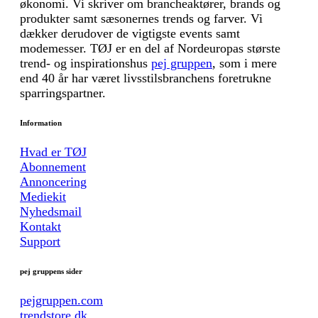
økonomi. Vi skriver om brancheaktører, brands og
produkter samt sæsonernes trends og farver. Vi
dækker derudover de vigtigste events samt
modemesser. TØJ er en del af Nordeuropas største
trend- og inspirationshus
pej gruppen
, som i mere
end 40 år har været livsstilsbranchens foretrukne
sparringspartner.
Information
Hvad er TØJ
Abonnement
Annoncering
Mediekit
Nyhedsmail
Kontakt
Support
pej gruppens sider
pejgruppen.com
trendstore.dk