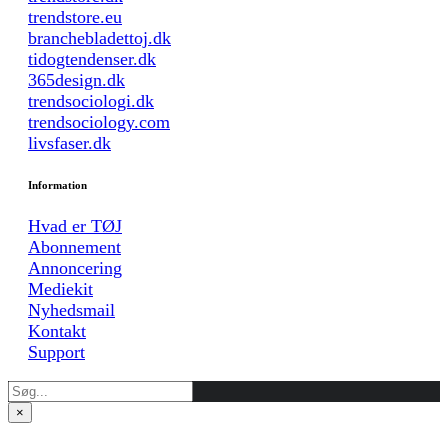
trendstore.eu
branchebladettoj.dk
tidogtendenser.dk
365design.dk
trendsociologi.dk
trendsociology.com
livsfaser.dk
Information
Hvad er TØJ
Abonnement
Annoncering
Mediekit
Nyhedsmail
Kontakt
Support
×