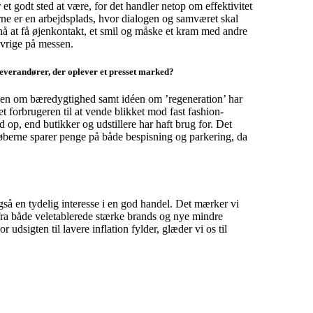
et godt sted at være, for det handler netop om effektivitet
ne er en arbejdsplads, hvor dialogen og samværet skal
 nå at få øjenkontakt, et smil og måske et kram med andre
øvrige på messen.
 leverandører, der oplever et presset marked?
nken om bæredygtighed samt idéen om ’regeneration’ har
 forbrugeren til at vende blikket mod fast fashion-
 op, end butikker og udstillere har haft brug for. Det
dkøberne sparer penge på både bespisning og parkering, da
også en tydelig interesse i en god handel. Det mærker vi
 fra både vel­etablerede stærke brands og nye mindre
udsigten til lavere inflation fylder, glæder vi os til