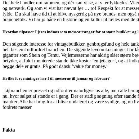
Det hele handler om rammen, og dér kan vi se, at vi er lykkedes. Vi er 
og netværk. Og som vi vist har nævnt før … ro! Respekt for at messer
fylde. Du skal have tid til at blive nysgerrig på nye brands, men også
branchefolk. Vi har jo både en historie og en kultur til fælles med de 
Hvordan tilpasser I jeres indsats som messe­arrangør for at støtte butikker og
Den stigende interesse for vintagebutikker, genbrugsfund og hele ta
helt bestemt udfordret branchen. De stigende leveomkostninger har fået
giganter som Shein og Temu. Vejlemesserne har aldrig slået større brød
betyder, at fuldt monterede stande ikke koster ’en jetjager’, og at in
begge dele er gratis. På godt dansk ’value for money.’
Hvilke forventninger har I til messerne til januar og februar?
Tøjbranchen er presset og udfordrer naturligvis os alle, men alle har 
nu, hvor salget af stande er i gang. Der er stadig søgning efter stande
mærker. Alle har brug for at blive opdateret og være synlige, og nu hvor 
forårets messer.
Fakta