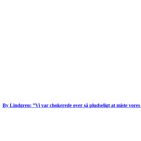
By Lindgren: ”Vi var chokerede over så pludseligt at miste vores