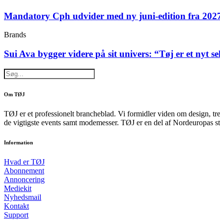
Mandatory Cph udvider med ny juni-edition fra 202
Brands
Sui Ava bygger videre på sit univers: “Tøj er et nyt s
Om TØJ
TØJ er et professionelt brancheblad. Vi formidler viden om design, tr
de vigtigste events samt modemesser. TØJ er en del af Nordeuropas st
Information
Hvad er TØJ
Abonnement
Annoncering
Mediekit
Nyhedsmail
Kontakt
Support