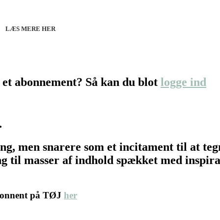
line 07.12.26 + 08.12.26 + 12.01.27
København 10.12.26
LÆS MERE HER
 et abonnement? Så kan du blot
logge ind
…
ing, men snarere som et incitament til at t
 til masser af indhold spækket med inspirat
abonnent på TØJ
her