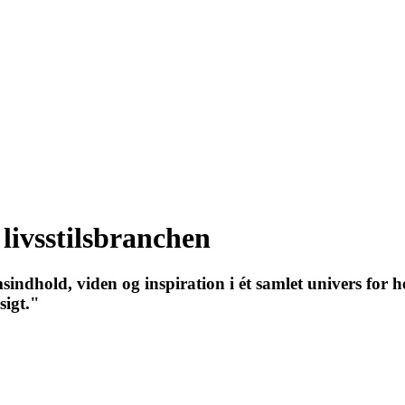
 livsstilsbranchen
indhold, viden og inspiration i ét samlet univers for h
sigt."
27 - Kom godt fra start