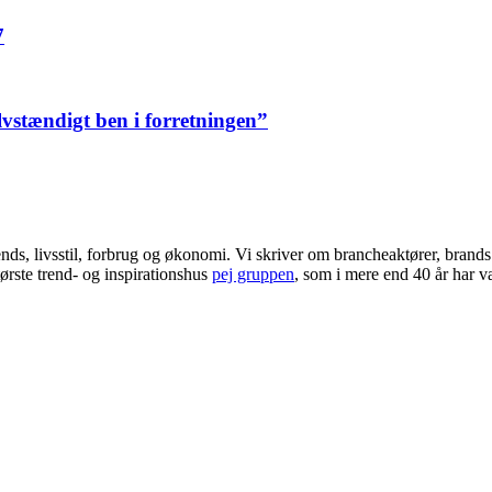
7
elvstændigt ben i forretningen”
ends, livsstil, forbrug og økonomi. Vi skriver om brancheaktører, bran
ørste trend- og inspirationshus
pej gruppen
, som i mere end 40 år har væ