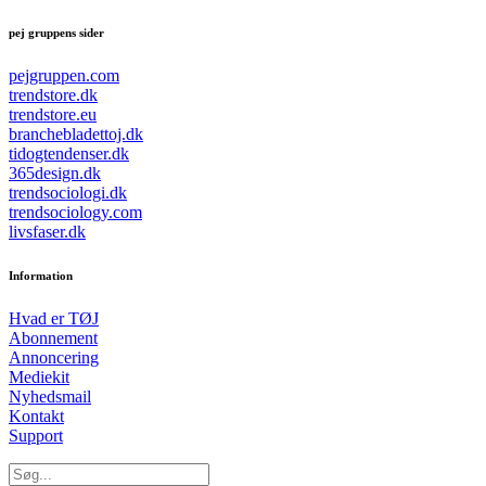
pej gruppens sider
pejgruppen.com
trendstore.dk
trendstore.eu
branchebladettoj.dk
tidogtendenser.dk
365design.dk
trendsociologi.dk
trendsociology.com
livsfaser.dk
Information
Hvad er TØJ
Abonnement
Annoncering
Mediekit
Nyhedsmail
Kontakt
Support