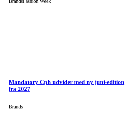
Brands
Fashion Week
Mandatory Cph udvider med ny juni-edition
fra 2027
Brands