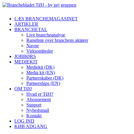
LÆS BRANCHEMAGASINET
ARTIKLER
BRANCHETAL
Live brancheanalyse
Rangliste over branchens aktører
Navne
Virksomheder
JOBBØRS
MEDIEKIT
Mediekit (DK)
Media kit (EN)
Partnerskaber (DK)
Partnerships (EN)
OM TØJ
Hvad er TØJ?
Abonnement
Support
Nyhedsmail
Kontakt
LOG IND
KØB ADGANG