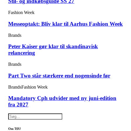
Stil- og indkøbsguide SS 27
Fashion Week
Messeoptakt: Bliv klar til Aarhus Fashion Week
Brands
Peter Kaiser gør klar til skandinavisk
relancering
Brands
Part Two står stærkere end nogensinde før
Brands
Fashion Week
Mandatory Cph udvider med ny juni-edition
fra 2027
Om TØJ