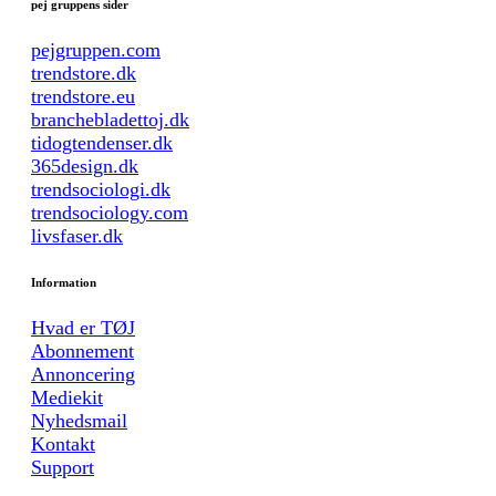
pej gruppens sider
pejgruppen.com
trendstore.dk
trendstore.eu
branchebladettoj.dk
tidogtendenser.dk
365design.dk
trendsociologi.dk
trendsociology.com
livsfaser.dk
Information
Hvad er TØJ
Abonnement
Annoncering
Mediekit
Nyhedsmail
Kontakt
Support