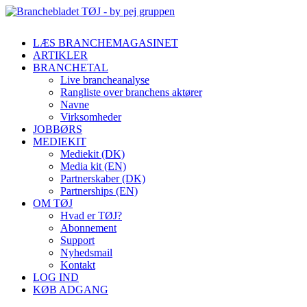
LÆS BRANCHEMAGASINET
ARTIKLER
BRANCHETAL
Live brancheanalyse
Rangliste over branchens aktører
Navne
Virksomheder
JOBBØRS
MEDIEKIT
Mediekit (DK)
Media kit (EN)
Partnerskaber (DK)
Partnerships (EN)
OM TØJ
Hvad er TØJ?
Abonnement
Support
Nyhedsmail
Kontakt
LOG IND
KØB ADGANG