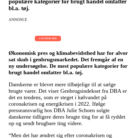
populære kategorier for brugt handel omfatter
bl.a. tøj.
ANNONCE
AI Sessions for hele organisationen
01.09.2026 - 02.09.2026 - 03.09.2026
LÆS MERE HER
Økonomisk pres og klimabevidsthed har for alvor
sat skub i genbrugsmarkedet. Det fremgår af en
ny undersøgelse. De mest populære kategorier for
brugt handel omfatter bl.a. tøj.
Danskerne er blevet mere tilbøjelige til at sælge
brugte varer. Det viser Genbrugsindekset fra DBA er
det en tendens, som er steget i kølvandet på
coronakrisen og energikrisen i 2022. Ifølge
presseansvarlig hos DBA Julie Schoen solgte
danskerne tidligere deres brugte ting for at få ryddet
op og sendt brugbare ting videre.
“Men det har ændret sig efter coronakrisen og