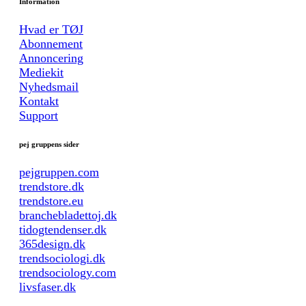
Information
Hvad er TØJ
Abonnement
Annoncering
Mediekit
Nyhedsmail
Kontakt
Support
pej gruppens sider
pejgruppen.com
trendstore.dk
trendstore.eu
branchebladettoj.dk
tidogtendenser.dk
365design.dk
trendsociologi.dk
trendsociology.com
livsfaser.dk