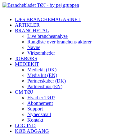
LÆS BRANCHEMAGASINET
ARTIKLER
BRANCHETAL
Live brancheanalyse
Rangliste over branchens aktører
Navne
Virksomheder
JOBBØRS
MEDIEKIT
Mediekit (DK)
Media kit (EN)
Partnerskaber (DK)
Partnerships (EN)
OM TØJ
Hvad er TØJ?
Abonnement
Support
Nyhedsmail
Kontakt
LOG IND
KØB ADGANG