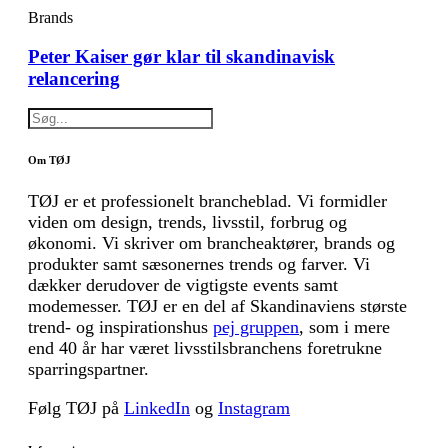
Brands
Peter Kaiser gør klar til skandinavisk
relancering
Om TØJ
TØJ er et professionelt brancheblad. Vi formidler
viden om design, trends, livsstil, forbrug og
økonomi. Vi skriver om brancheaktører, brands og
produkter samt sæsonernes trends og farver. Vi
dækker derudover de vigtigste events samt
modemesser. TØJ er en del af Skandinaviens største
trend- og inspirationshus
pej gruppen
, som i mere
end 40 år har været livsstilsbranchens foretrukne
sparringspartner.
Følg TØJ på
LinkedIn
og
Instagram