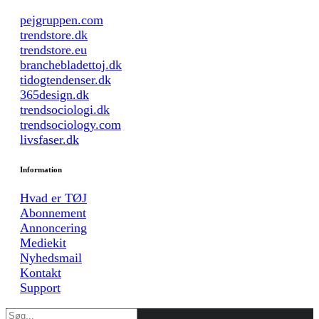
pejgruppen.com
trendstore.dk
trendstore.eu
branchebladettoj.dk
tidogtendenser.dk
365design.dk
trendsociologi.dk
trendsociology.com
livsfaser.dk
Information
Hvad er TØJ
Abonnement
Annoncering
Mediekit
Nyhedsmail
Kontakt
Support