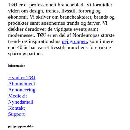
TØJ er et professionelt brancheblad. Vi formidler
viden om design, trends, livsstil, forbrug og
økonomi. Vi skriver om brancheaktører, brands og
produkter samt sæsonernes trends og farver. Vi
dækker derudover de vigtigste events samt
modemesser. TØJ er en del af Nordeuropas største
trend- og inspirationshus
pej gruppen
, som i mere
end 40 år har været livsstilsbranchens foretrukne
sparringspartner.
Information
Hvad er TØJ
Abonnement
Annoncering
Mediekit
Nyhedsmail
Kontakt
Support
pej gruppens sider