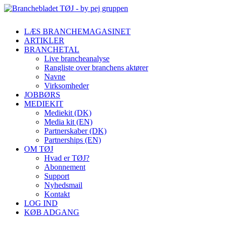
LÆS BRANCHEMAGASINET
ARTIKLER
BRANCHETAL
Live brancheanalyse
Rangliste over branchens aktører
Navne
Virksomheder
JOBBØRS
MEDIEKIT
Mediekit (DK)
Media kit (EN)
Partnerskaber (DK)
Partnerships (EN)
OM TØJ
Hvad er TØJ?
Abonnement
Support
Nyhedsmail
Kontakt
LOG IND
KØB ADGANG