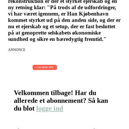
rekonstruktion er der et styrket ejerskab og en
ny retning klar: "På trods af de udfordringer,
vi har været igennem, er Han Kjøbenhavn
kommet styrket ud på den anden side, og der er
nu et ejerskab og et setup, der er fast besluttet
på at genoprette selskabets økonomiske
sundhed og sikre en bæredygtig fremtid."
ANNONCE
AI Sessions for hele organisationen
01.09.2026 - 02.09.2026 - 03.09.2026
LÆS MERE HER
Velkommen tilbage! Har du
allerede et abonnement? Så kan
du blot
logge ind