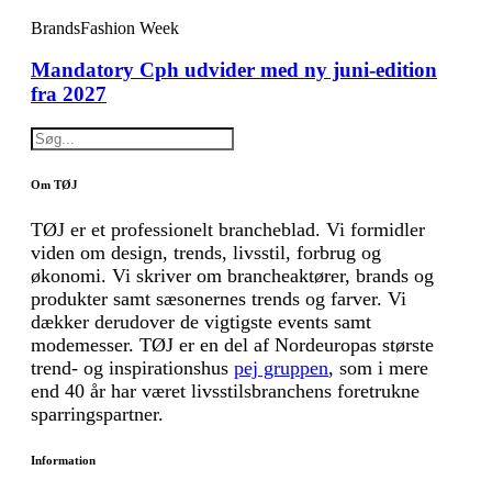
Brands
Fashion Week
Mandatory Cph udvider med ny juni-edition
fra 2027
Om TØJ
TØJ er et professionelt brancheblad. Vi formidler
viden om design, trends, livsstil, forbrug og
økonomi. Vi skriver om brancheaktører, brands og
produkter samt sæsonernes trends og farver. Vi
dækker derudover de vigtigste events samt
modemesser. TØJ er en del af Nordeuropas største
trend- og inspirationshus
pej gruppen
, som i mere
end 40 år har været livsstilsbranchens foretrukne
sparringspartner.
Information