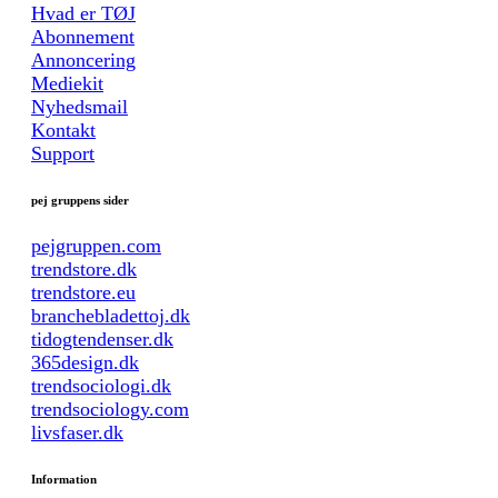
Hvad er TØJ
Abonnement
Annoncering
Mediekit
Nyhedsmail
Kontakt
Support
pej gruppens sider
pejgruppen.com
trendstore.dk
trendstore.eu
branchebladettoj.dk
tidogtendenser.dk
365design.dk
trendsociologi.dk
trendsociology.com
livsfaser.dk
Information