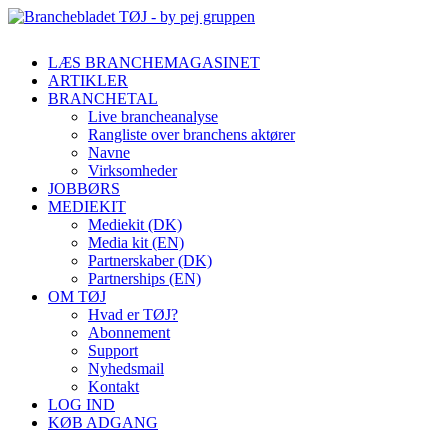
LÆS BRANCHEMAGASINET
ARTIKLER
BRANCHETAL
Live brancheanalyse
Rangliste over branchens aktører
Navne
Virksomheder
JOBBØRS
MEDIEKIT
Mediekit (DK)
Media kit (EN)
Partnerskaber (DK)
Partnerships (EN)
OM TØJ
Hvad er TØJ?
Abonnement
Support
Nyhedsmail
Kontakt
LOG IND
KØB ADGANG