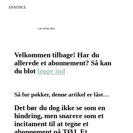
ANNONCE
KICK OFF 2027 - Kom godt fra start
Herning og online 07.12.26 + 08.12.26 + 12.01.27
København 10.12.26
LÆS MERE HER
Velkommen tilbage! Har du
allerede et abonnement? Så kan
du blot
logge ind
Så for pokker, denne artikel er låst…
Det bør du dog ikke se som en
hindring, men snarere som et
incitament til at tegne et
abonnement på TØJ. Et