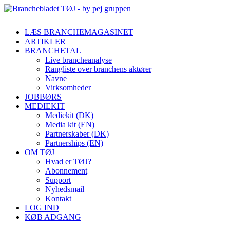
LÆS BRANCHEMAGASINET
ARTIKLER
BRANCHETAL
Live brancheanalyse
Rangliste over branchens aktører
Navne
Virksomheder
JOBBØRS
MEDIEKIT
Mediekit (DK)
Media kit (EN)
Partnerskaber (DK)
Partnerships (EN)
OM TØJ
Hvad er TØJ?
Abonnement
Support
Nyhedsmail
Kontakt
LOG IND
KØB ADGANG