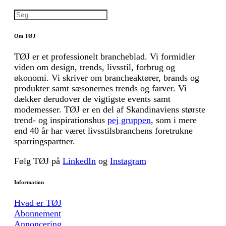
Om TØJ
TØJ er et professionelt brancheblad. Vi formidler
viden om design, trends, livsstil, forbrug og
økonomi. Vi skriver om brancheaktører, brands og
produkter samt sæsonernes trends og farver. Vi
dækker derudover de vigtigste events samt
modemesser. TØJ er en del af Skandinaviens største
trend- og inspirationshus
pej gruppen
, som i mere
end 40 år har været livsstilsbranchens foretrukne
sparringspartner.
Følg TØJ på
LinkedIn
og
Instagram
Information
Hvad er TØJ
Abonnement
Annoncering