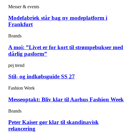
Messer & events
Modefabriek står bag ny modeplatform i
Frankfurt
Brands
A moì: ”Livet er for kort til strømpebukser med
dårlig pasform”
pej trend
Stil- og indkøbsguide SS 27
Fashion Week
Messeoptakt: Bliv klar til Aarhus Fashion Week
Brands
Peter Kaiser gør klar til skandinavisk
relancering