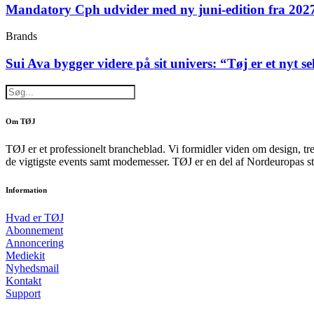
Mandatory Cph udvider med ny juni-edition fra 202
Brands
Sui Ava bygger videre på sit univers: “Tøj er et nyt s
Om TØJ
TØJ er et professionelt brancheblad. Vi formidler viden om design, tr
de vigtigste events samt modemesser. TØJ er en del af Nordeuropas st
Information
Hvad er TØJ
Abonnement
Annoncering
Mediekit
Nyhedsmail
Kontakt
Support