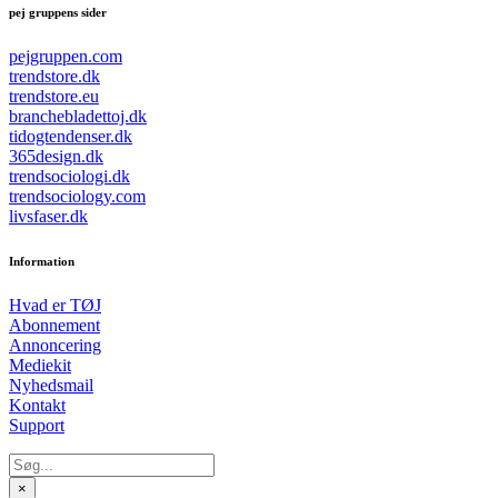
pej gruppens sider
pejgruppen.com
trendstore.dk
trendstore.eu
branchebladettoj.dk
tidogtendenser.dk
365design.dk
trendsociologi.dk
trendsociology.com
livsfaser.dk
Information
Hvad er TØJ
Abonnement
Annoncering
Mediekit
Nyhedsmail
Kontakt
Support
×