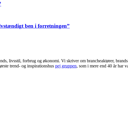
7
elvstændigt ben i forretningen”
ends, livsstil, forbrug og økonomi. Vi skriver om brancheaktører, bran
ørste trend- og inspirationshus
pej gruppen
, som i mere end 40 år har væ