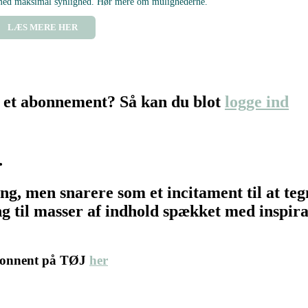
 med maksimal synlighed. Hør mere om mulighederne.
LÆS MERE HER
 et abonnement? Så kan du blot
logge ind
…
ing, men snarere som et incitament til at t
 til masser af indhold spækket med inspirat
abonnent på TØJ
her