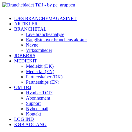
LÆS BRANCHEMAGASINET
ARTIKLER
BRANCHETAL
Live brancheanalyse
Rangliste over branchens aktører
Navne
Virksomheder
JOBBØRS
MEDIEKIT
Mediekit (DK)
Media kit (EN)
Partnerskaber (DK)
Partnerships (EN)
OM TØJ
Hvad er TØJ?
Abonnement
Support
Nyhedsmail
Kontakt
LOG IND
KØB ADGANG