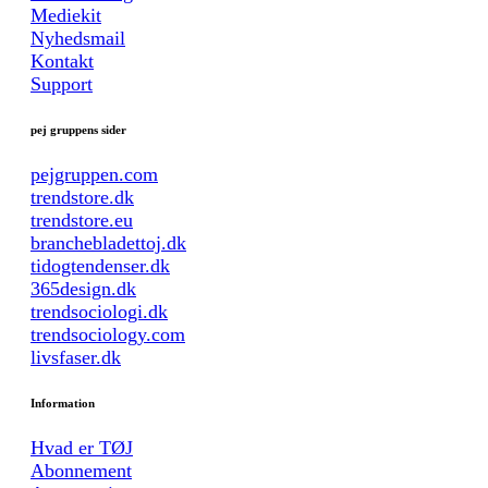
Mediekit
Nyhedsmail
Kontakt
Support
pej gruppens sider
pejgruppen.com
trendstore.dk
trendstore.eu
branchebladettoj.dk
tidogtendenser.dk
365design.dk
trendsociologi.dk
trendsociology.com
livsfaser.dk
Information
Hvad er TØJ
Abonnement