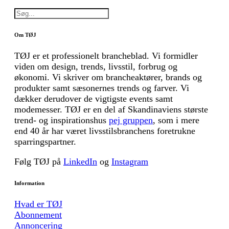
Om TØJ
TØJ er et professionelt brancheblad. Vi formidler
viden om design, trends, livsstil, forbrug og
økonomi. Vi skriver om brancheaktører, brands og
produkter samt sæsonernes trends og farver. Vi
dækker derudover de vigtigste events samt
modemesser. TØJ er en del af Skandinaviens største
trend- og inspirationshus
pej gruppen
, som i mere
end 40 år har været livsstilsbranchens foretrukne
sparringspartner.
Følg TØJ på
LinkedIn
og
Instagram
Information
Hvad er TØJ
Abonnement
Annoncering