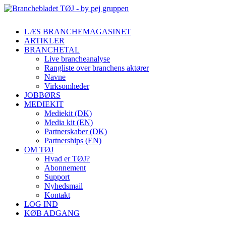
LÆS BRANCHEMAGASINET
ARTIKLER
BRANCHETAL
Live brancheanalyse
Rangliste over branchens aktører
Navne
Virksomheder
JOBBØRS
MEDIEKIT
Mediekit (DK)
Media kit (EN)
Partnerskaber (DK)
Partnerships (EN)
OM TØJ
Hvad er TØJ?
Abonnement
Support
Nyhedsmail
Kontakt
LOG IND
KØB ADGANG