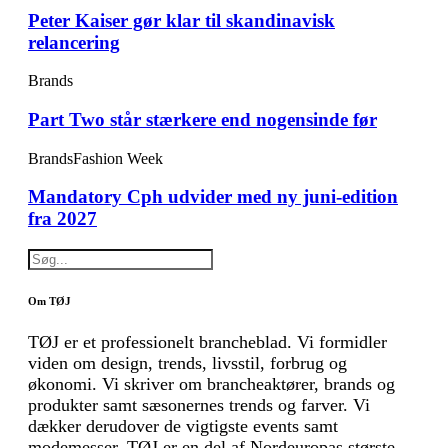
Peter Kaiser gør klar til skandinavisk
relancering
Brands
Part Two står stærkere end nogensinde før
Brands
Fashion Week
Mandatory Cph udvider med ny juni-edition
fra 2027
Om TØJ
TØJ er et professionelt brancheblad. Vi formidler
viden om design, trends, livsstil, forbrug og
økonomi. Vi skriver om brancheaktører, brands og
produkter samt sæsonernes trends og farver. Vi
dækker derudover de vigtigste events samt
modemesser. TØJ er en del af Nordeuropas største