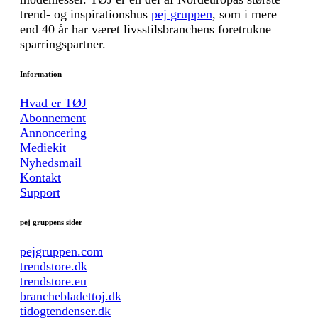
trend- og inspirationshus
pej gruppen
, som i mere
end 40 år har været livsstilsbranchens foretrukne
sparringspartner.
Information
Hvad er TØJ
Abonnement
Annoncering
Mediekit
Nyhedsmail
Kontakt
Support
pej gruppens sider
pejgruppen.com
trendstore.dk
trendstore.eu
branchebladettoj.dk
tidogtendenser.dk