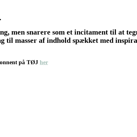
…
ing, men snarere som et incitament til at t
 til masser af indhold spækket med inspirat
abonnent på TØJ
her