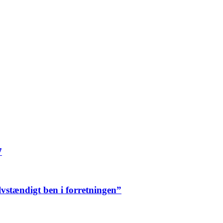
7
elvstændigt ben i forretningen”