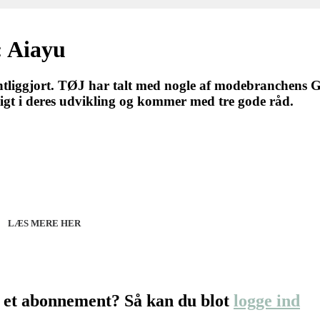
: Aiayu
fentliggjort. TØJ har talt med nogle af modebranchens
igt i deres udvikling og kommer med tre gode råd.
27 - Kom godt fra start
line 07.12.26 + 08.12.26 + 12.01.27
København 10.12.26
LÆS MERE HER
 et abonnement? Så kan du blot
logge ind