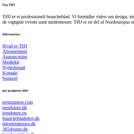
Om TØJ
TØJ er et professionelt brancheblad. Vi formidler viden om design, tr
de vigtigste events samt modemesser. TØJ er en del af Nordeuropas st
Information
Hvad er TØJ
Abonnement
Annoncering
Mediekit
Nyhedsmail
Kontakt
Support
pej gruppens sider
pejgruppen.com
trendstore.dk
trendstore.eu
branchebladettoj.dk
tidogtendenser.dk
365design.dk