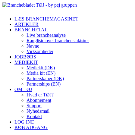
LÆS BRANCHEMAGASINET
ARTIKLER
BRANCHETAL
Live brancheanalyse
Rangliste over branchens aktører
Navne
Virksomheder
JOBBØRS
MEDIEKIT
Mediekit (DK)
Media kit (EN)
Partnerskaber (DK)
Partnerships (EN)
OM TØJ
Hvad er TØJ?
Abonnement
Support
Nyhedsmail
Kontakt
LOG IND
KØB ADGANG