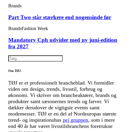
Brands
Part Two står stærkere end nogensinde før
Brands
Fashion Week
Mandatory Cph udvider med ny juni-edition
fra 2027
Om TØJ
TØJ er et professionelt brancheblad. Vi formidler
viden om design, trends, livsstil, forbrug og
økonomi. Vi skriver om brancheaktører, brands og
produkter samt sæsonernes trends og farver. Vi
dækker derudover de vigtigste events samt
modemesser. TØJ er en del af Nordeuropas største
trend- og inspirationshus
pej gruppen
, som i mere
end 40 år har været livsstilsbranchens foretrukne