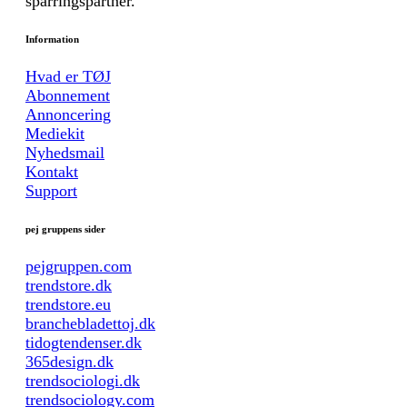
sparringspartner.
Information
Hvad er TØJ
Abonnement
Annoncering
Mediekit
Nyhedsmail
Kontakt
Support
pej gruppens sider
pejgruppen.com
trendstore.dk
trendstore.eu
branchebladettoj.dk
tidogtendenser.dk
365design.dk
trendsociologi.dk
trendsociology.com