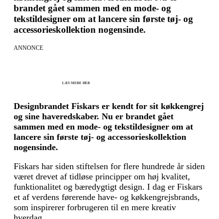
brandet gået sammen med en mode- og
tekstildesigner om at lancere sin første tøj- og
accessorieskollektion nogensinde.
ANNONCE
KICK OFF 2027 - Kom godt fra start
Herning og online 07.12.26 + 08.12.26 + 12.01.27
København 10.12.26
LÆS MERE HER
Designbrandet Fiskars er kendt for sit køkkengrej
og sine haveredskaber. Nu er brandet gået
sammen med en mode- og tekstildesigner om at
lancere sin første tøj- og accessorieskollektion
nogensinde.
Fiskars har siden stiftelsen for flere hundrede år siden
været drevet af tidløse principper om høj kvalitet,
funktionalitet og bæredygtigt design. I dag er Fiskars
et af verdens førerende have- og køkkengrejsbrands,
som inspirerer forbrugeren til en mere kreativ
hverdag.