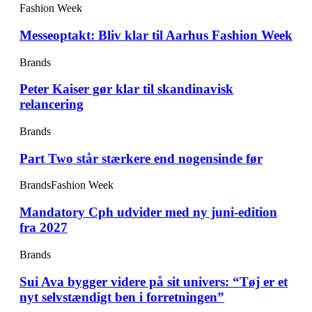
Fashion Week
Messeoptakt: Bliv klar til Aarhus Fashion Week
Brands
Peter Kaiser gør klar til skandinavisk
relancering
Brands
Part Two står stærkere end nogensinde før
Brands
Fashion Week
Mandatory Cph udvider med ny juni-edition
fra 2027
Brands
Sui Ava bygger videre på sit univers: “Tøj er et
nyt selvstændigt ben i forretningen”