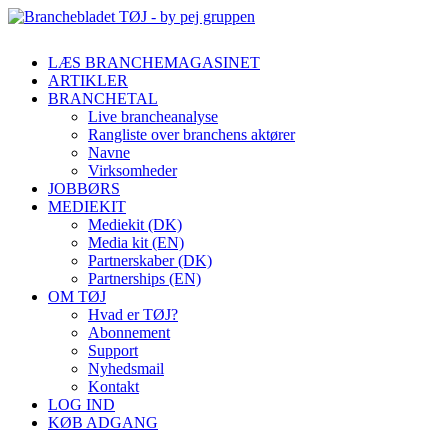
LÆS BRANCHEMAGASINET
ARTIKLER
BRANCHETAL
Live brancheanalyse
Rangliste over branchens aktører
Navne
Virksomheder
JOBBØRS
MEDIEKIT
Mediekit (DK)
Media kit (EN)
Partnerskaber (DK)
Partnerships (EN)
OM TØJ
Hvad er TØJ?
Abonnement
Support
Nyhedsmail
Kontakt
LOG IND
KØB ADGANG