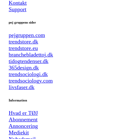
Kontakt
Support
pej gruppens sider
pejgruppen.com
trendstore.dk
trendstore.eu
branchebladettoj.dk
tidogtendenser.dk
365design.dk
trendsociologi.dk
trendsociology.com
livsfaser.dk
Information
Hvad er TØJ
Abonnement
Annoncering
Mediekit