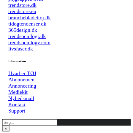
trendstore.dk
trendstore.eu
branchebladettoj.dk
tidogtendenser.dk
365design.dk
trendsociologi.dk
trendsociology.com
livsfaser.dk
Information
Hvad er TØJ
Abonnement
Annoncering
Mediekit
Nyhedsmail
Kontakt
Support
×