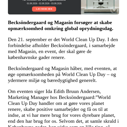
01.09.2026 - 02.09.2026 - 03.09.2026
LÆS MERE HER
Becksöndergaard og Magasin forsøger at skabe
opmærksomhed omkring global oprydningsdag.
Den 21. september er det World Clean Up Day. I den
forbindelse afholder Becksöndergaard, i samarbejde
med Magasin, en event, der skal gøre de
københavnske gader renere.
Becksöndergaard og Magasin håber, med eventen, at
øge opmærksomheden på World Clean Up Day – og
ydermere miljø og bæredygtighed generelt.
Om eventen siger Ida Edith Bruun Andersen,
Marketing Manager hos Becksöndergaard:”World
Clean Up Day handler om at gøre vores planet
renere, skabe positive samarbejder og få os til at
indse, at vi har mere brug for vores dyrebare planet,
end den har brug for os. Selvom det, at samle skrald i
Københavns gader, kan virke som en lille ting, så