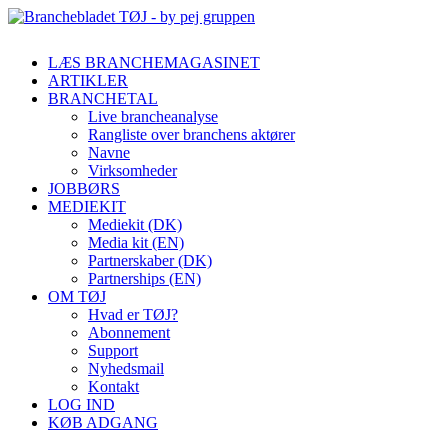
LÆS BRANCHEMAGASINET
ARTIKLER
BRANCHETAL
Live brancheanalyse
Rangliste over branchens aktører
Navne
Virksomheder
JOBBØRS
MEDIEKIT
Mediekit (DK)
Media kit (EN)
Partnerskaber (DK)
Partnerships (EN)
OM TØJ
Hvad er TØJ?
Abonnement
Support
Nyhedsmail
Kontakt
LOG IND
KØB ADGANG