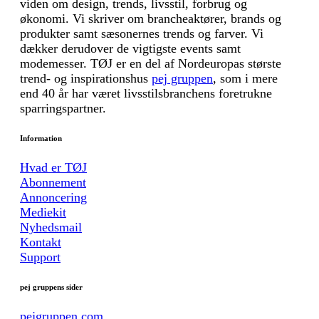
viden om design, trends, livsstil, forbrug og
økonomi. Vi skriver om brancheaktører, brands og
produkter samt sæsonernes trends og farver. Vi
dækker derudover de vigtigste events samt
modemesser. TØJ er en del af Nordeuropas største
trend- og inspirationshus
pej gruppen
, som i mere
end 40 år har været livsstilsbranchens foretrukne
sparringspartner.
Information
Hvad er TØJ
Abonnement
Annoncering
Mediekit
Nyhedsmail
Kontakt
Support
pej gruppens sider
pejgruppen.com